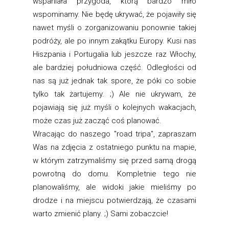
wspaniała przygoda, którą bardzo miło
wspominamy. Nie będę ukrywać, że pojawiły się
nawet myśli o zorganizowaniu ponownie takiej
podróży, ale po innym zakątku Europy. Kusi nas
Hiszpania i Portugalia lub jeszcze raz Włochy,
ale bardziej południowa część. Odległości od
nas są już jednak tak spore, że póki co sobie
tylko tak żartujemy. ;) Ale nie ukrywam, że
pojawiają się już myśli o kolejnych wakacjach,
może czas już zacząć coś planować.
Wracając do naszego "road tripa", zapraszam
Was na zdjęcia z ostatniego punktu na mapie,
w którym zatrzymaliśmy się przed samą drogą
powrotną do domu. Kompletnie tego nie
planowaliśmy, ale widoki jakie mieliśmy po
drodze i na miejscu potwierdzają, że czasami
warto zmienić plany. ;) Sami zobaczcie!