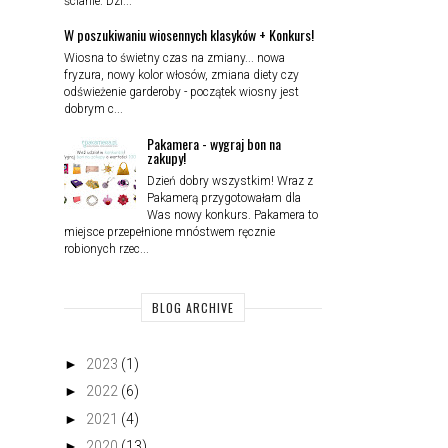
ścianie. Dzi...
W poszukiwaniu wiosennych klasyków + Konkurs!
Wiosna to świetny czas na zmiany... nowa
fryzura, nowy kolor włosów, zmiana diety czy
odświeżenie garderoby - początek wiosny jest
dobrym c...
Pakamera - wygraj bon na
zakupy!
Dzień dobry wszystkim! Wraz z
Pakamerą przygotowałam dla
Was nowy konkurs. Pakamera to
miejsce przepełnione mnóstwem ręcznie
robionych rzec...
BLOG ARCHIVE
►
2023
(1)
►
2022
(6)
►
2021
(4)
►
2020
(13)