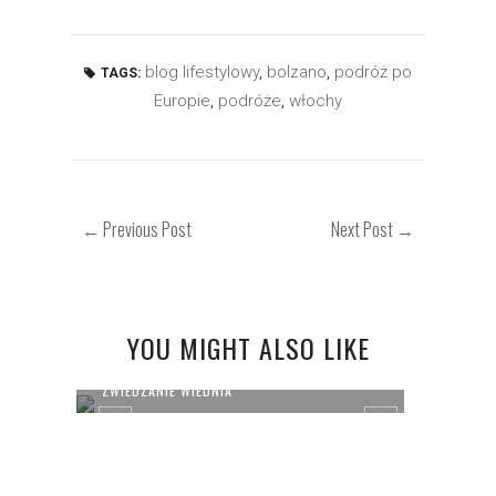
blog lifestylowy
,
bolzano
,
podróż po
TAGS:
Europie
,
podróże
,
włochy
← Previous Post
Next Post →
YOU MIGHT ALSO LIKE
.
ZWIEDZANIE WIEDNIA
POCZT