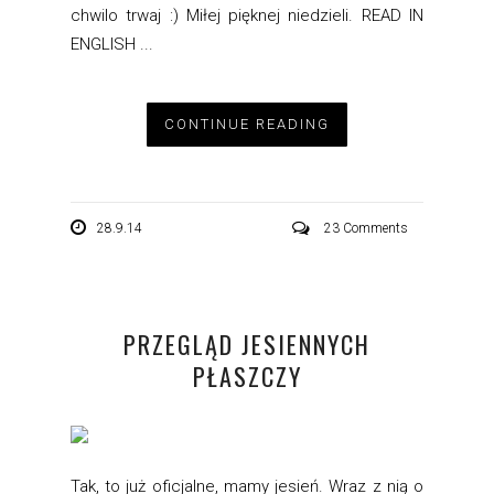
chwilo trwaj :) Miłej pięknej niedzieli. READ IN
ENGLISH ...
CONTINUE READING
28.9.14
23 Comments
PRZEGLĄD JESIENNYCH
PŁASZCZY
Tak, to już oficjalne, mamy jesień. Wraz z nią o