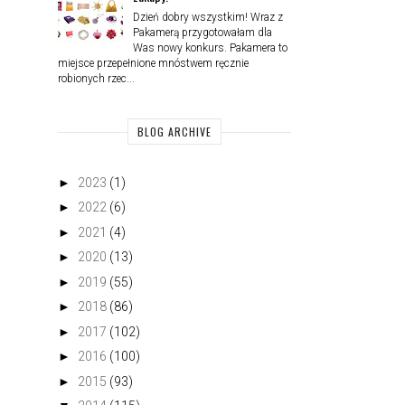
Dzień dobry wszystkim! Wraz z
Pakamerą przygotowałam dla
Was nowy konkurs. Pakamera to
miejsce przepełnione mnóstwem ręcznie
robionych rzec...
BLOG ARCHIVE
►
2023
(1)
►
2022
(6)
►
2021
(4)
►
2020
(13)
►
2019
(55)
►
2018
(86)
►
2017
(102)
►
2016
(100)
►
2015
(93)