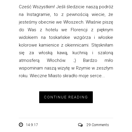
Cześć Wszystkim! Jeśli śledzicie naszą podróż
na Instagramie, to z pewnością wiecie, że
jesteśmy obecnie we Włoszech. Właśnie piszę
do Was z hotelu we Florencji z pięknym
widokiem na toskańskie wzgórza i włoskie
kolorowe kamienice z okiennicami. Stęskniłam
się za włoską kawą, kuchnią i szaloną
atmosferą Włochów. ;) Bardzo miło
wspominam naszą wizytę w Rzymie w zeszłym
roku. Wieczne Miasto skradło moje serce...
CONTINUE READING
14.9.17
29 Comments