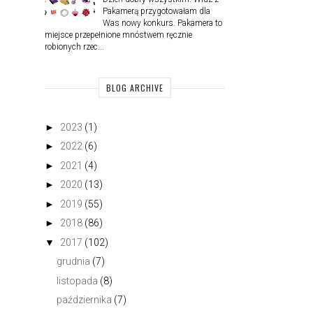
Pakamerą przygotowałam dla
Was nowy konkurs. Pakamera to
miejsce przepełnione mnóstwem ręcznie
robionych rzec...
BLOG ARCHIVE
►
2023
(1)
►
2022
(6)
►
2021
(4)
►
2020
(13)
►
2019
(55)
►
2018
(86)
▼
2017
(102)
grudnia
(7)
listopada
(8)
października
(7)