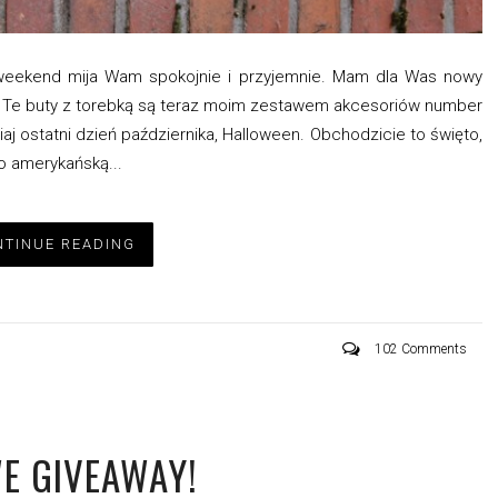
 weekend mija Wam spokojnie i przyjemnie. Mam dla Was nowy
ch. Te buty z torebką są teraz moim zestawem akcesoriów number
siaj ostatni dzień października, Halloween. Obchodzicie to święto,
wo amerykańską...
TINUE READING
102 Comments
E GIVEAWAY!