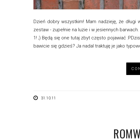
Dzień dobry wszystkim! Mam nadzieję, że długi
zestaw - zupełnie na luzie i w jesiennych barwa
1! ;) Będą się one tutaj zbyt często pojawiać :PDzi
bawicie się gdzieś? Ja nadal traktuję je jako typo
CON
31.10.11
ROMW