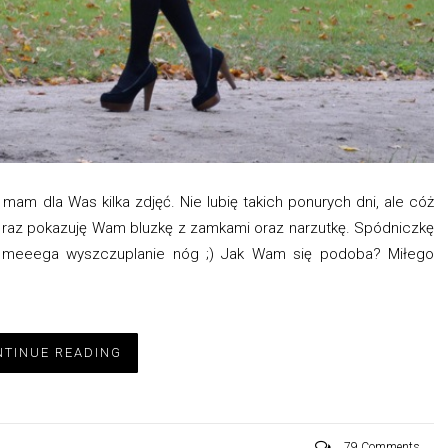
 mam dla Was kilka zdjęć. Nie lubię takich ponurych dni, ale cóż
szy raz pokazuję Wam bluzkę z zamkami oraz narzutkę. Spódniczkę
y za meeega wyszczuplanie nóg ;) Jak Wam się podoba? Miłego
TINUE READING
79 Comments