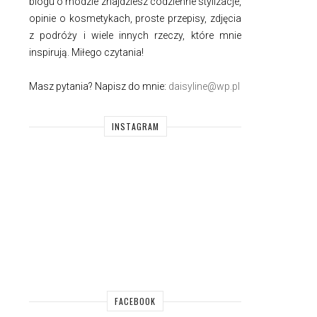
blogu o modzie znajdziesz codzienne stylizacje,
opinie o kosmetykach, proste przepisy, zdjęcia
z podróży i wiele innych rzeczy, które mnie
inspirują. Miłego czytania!
Masz pytania? Napisz do mnie:
daisyline@wp.pl
INSTAGRAM
FACEBOOK