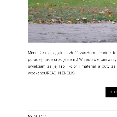
Mimo, że dzisiaj jak na złość zaszło mi słońce, to
poradzę, takie uroki jesieni ;) W zestawie pierw
uwielbiam za jej krój, kolor i materiał a but
weekendu!READ IN ENGLISH ...
CON
28.10.11