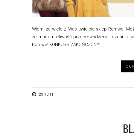
Wiem, że wiele z Was uwielbia sklep Romwe. Moż
że mam możliwość przeprowadzenia rozdania, w
Romwe! KONKURS ZAKOŃCZONY! ...
CON
29.10.11
BL