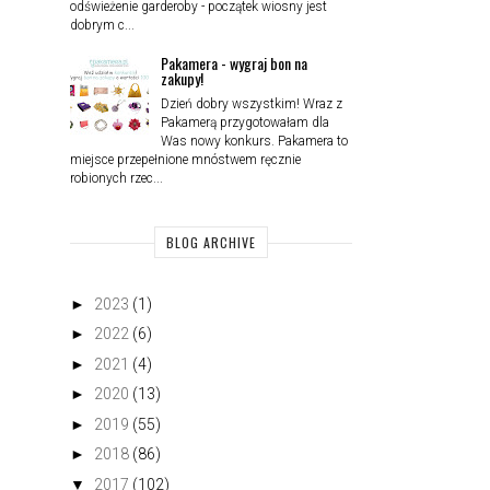
odświeżenie garderoby - początek wiosny jest
dobrym c...
Pakamera - wygraj bon na
zakupy!
Dzień dobry wszystkim! Wraz z
Pakamerą przygotowałam dla
Was nowy konkurs. Pakamera to
miejsce przepełnione mnóstwem ręcznie
robionych rzec...
BLOG ARCHIVE
►
2023
(1)
►
2022
(6)
►
2021
(4)
►
2020
(13)
►
2019
(55)
►
2018
(86)
▼
2017
(102)