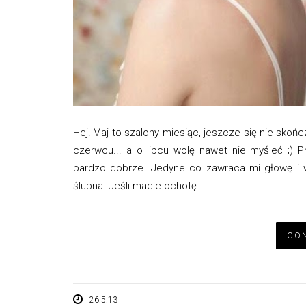
Hej! Maj to szalony miesiąc, jeszcze się nie skoń
czerwcu... a o lipcu wolę nawet nie myśleć ;)
bardzo dobrze. Jedyne co zawraca mi głowę i wi
ślubna. Jeśli macie ochotę...
CON
26.5.13