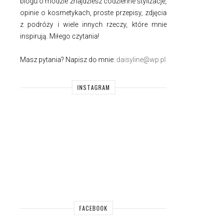
blogu o modzie znajdziesz codzienne stylizacje,
opinie o kosmetykach, proste przepisy, zdjęcia
z podróży i wiele innych rzeczy, które mnie
inspirują. Miłego czytania!
Masz pytania? Napisz do mnie:
daisyline@wp.pl
INSTAGRAM
FACEBOOK