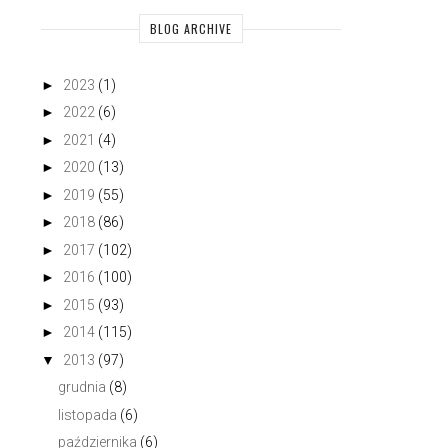
BLOG ARCHIVE
►
2023
(1)
►
2022
(6)
►
2021
(4)
►
2020
(13)
►
2019
(55)
►
2018
(86)
►
2017
(102)
►
2016
(100)
►
2015
(93)
►
2014
(115)
▼
2013
(97)
grudnia
(8)
listopada
(6)
października
(6)