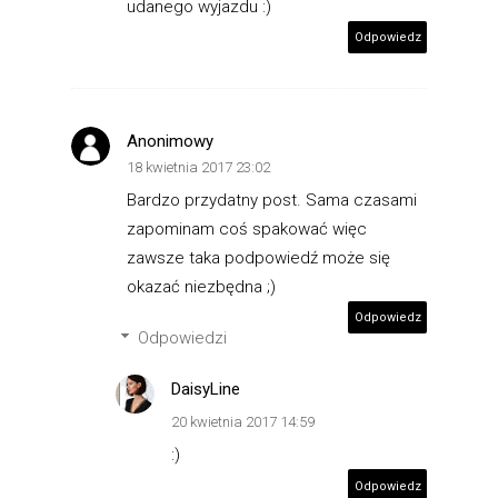
udanego wyjazdu :)
Odpowiedz
Anonimowy
18 kwietnia 2017 23:02
Bardzo przydatny post. Sama czasami
zapominam coś spakować więc
zawsze taka podpowiedź może się
okazać niezbędna ;)
Odpowiedz
Odpowiedzi
DaisyLine
20 kwietnia 2017 14:59
:)
Odpowiedz