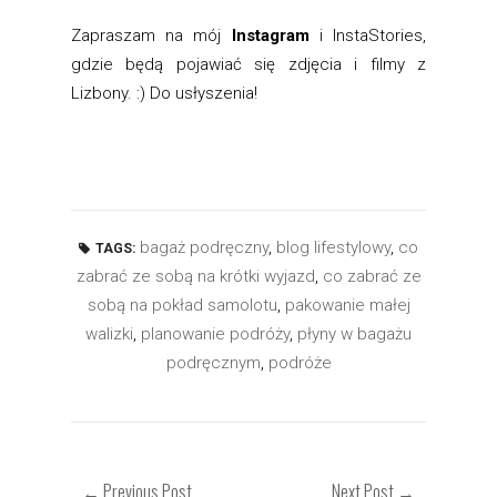
Zapraszam na mój
Instagram
i InstaStories,
gdzie będą pojawiać się zdjęcia i filmy z
Lizbony. :) Do usłyszenia!
bagaż podręczny
,
blog lifestylowy
,
co
TAGS:
zabrać ze sobą na krótki wyjazd
,
co zabrać ze
sobą na pokład samolotu
,
pakowanie małej
walizki
,
planowanie podróży
,
płyny w bagażu
podręcznym
,
podróże
← Previous Post
Next Post →