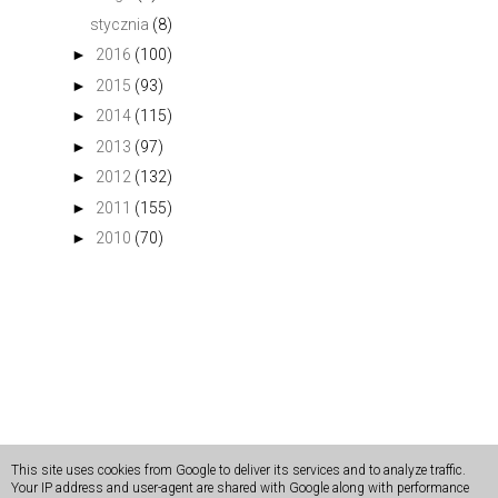
stycznia
(8)
►
2016
(100)
►
2015
(93)
►
2014
(115)
►
2013
(97)
►
2012
(132)
►
2011
(155)
►
2010
(70)
This site uses cookies from Google to deliver its services and to analyze traffic.
Copyright 2022
DaisyLine
. Kopiowanie i rozpowszechnianie
Your IP address and user-agent are shared with Google along with performance