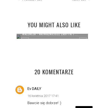
YOU MIGHT ALSO LIKE
WALENCJA - NAJWAŻNIEJSZE ZABYTKI I ...
NAJWI
20 KOMENTARZE
Ev DAILY
16 kwietnia 2017 17:41
Bawcie się dobrze! :)