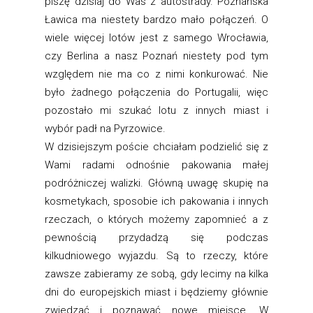
piszę dzisiaj do Was z autostrady. Poznańska
Ławica ma niestety bardzo mało połączeń. O
wiele więcej lotów jest z samego Wrocławia,
czy Berlina a nasz Poznań niestety pod tym
względem nie ma co z nimi konkurować. Nie
było żadnego połączenia do Portugalii, więc
pozostało mi szukać lotu z innych miast i
wybór padł na Pyrzowice.
W dzisiejszym poście chciałam podzielić się z
Wami radami odnośnie pakowania małej
podróżniczej walizki. Główną uwagę skupię na
kosmetykach, sposobie ich pakowania i innych
rzeczach, o których możemy zapomnieć a z
pewnością przydadzą się podczas
kilkudniowego wyjazdu. Są to rzeczy, które
zawsze zabieramy ze sobą, gdy lecimy na kilka
dni do europejskich miast i będziemy głównie
zwiedzać i poznawać nowe miejsce. W