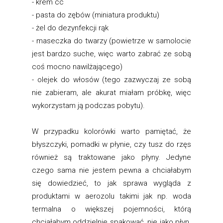
- krem cc
- pasta do zębów (miniatura produktu)
- żel do dezynfekcji rąk
- maseczka do twarzy (powietrze w samolocie
jest bardzo suche, więc warto zabrać ze sobą
coś mocno nawilżającego)
- olejek do włosów (tego zazwyczaj ze sobą
nie zabieram, ale akurat miałam próbkę, więc
wykorzystam ją podczas pobytu).
W przypadku kolorówki warto pamiętać, że
błyszczyki, pomadki w płynie, czy tusz do rzęs
również są traktowane jako płyny. Jedyne
czego sama nie jestem pewna a chciałabym
się dowiedzieć, to jak sprawa wygląda z
produktami w aerozolu takimi jak np. woda
termalna o większej pojemności, którą
chciałabym oddzielnie spakować, nie jako płyn.