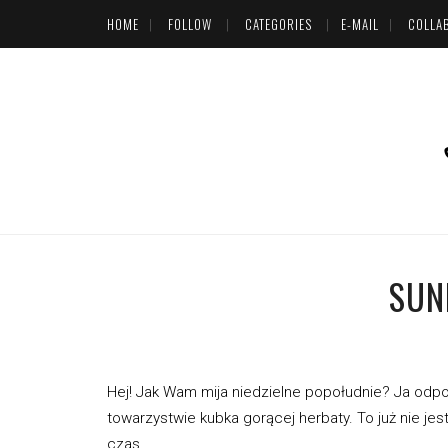
HOME
FOLLOW
CATEGORIES
E-MAIL
COLLA
SUN
Hej! Jak Wam mija niedzielne popołudnie? Ja odp
towarzystwie kubka gorącej herbaty. To już nie jes
czas.