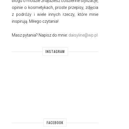
blogu o modzie znajdziesz codzienne stylizacje,
opinie o kosmetykach, proste przepisy, zdjęcia
z podróży i wiele innych rzeczy, które mnie
inspirują. Miłego czytania!
Masz pytania? Napisz do mnie:
daisyline@wp.pl
INSTAGRAM
FACEBOOK