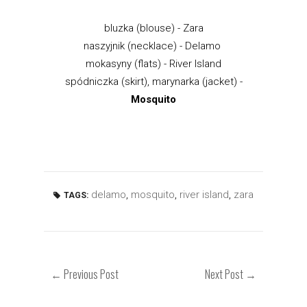
bluzka (blouse) - Zara
naszyjnik (necklace) - Delamo
mokasyny (flats) - River Island
spódniczka (skirt), marynarka (jacket) -
Mosquito
delamo
,
mosquito
,
river island
,
zara
TAGS:
← Previous Post
Next Post →