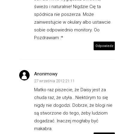
świeżo i naturalnie! Nigdzie Cię ta
spódnica nie poszerza. Może
zainwestujcie w okulary albo ustawcie
sobie odpowiednio monitory. Oo
Pozdrawiam :*
Odpowiedz
Anonimowy
27 września 2012 21:11
Matko raz piszecie, że Daisy jest za
chuda raz, że utyła...Niektórym to się
nigdy nie dogodzi. Dobrze, że blogi nie
są stworzone do tego, żeby ludziom
dogadzać. Inaczej mogłaby być
makabra.