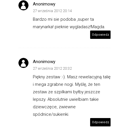
Anonimowy
27 września 2012 20:14
Bardzo mi sie podoba ,super ta
marynarka! pieknie wygladasz!Magda.
Odpowiedz
Anonimowy
27 września 2012 20:32
Piękny zestaw :-). Masz rewelacyjną talię
i mega zgrabne nogi. Myślę, że ten
zestaw ze szpilkami byłby jeszcze
lepszy. Absolutnie uwielbiam takie
dziewczęce, zwiewne
spódnice/sukienki.
Odpowiedz