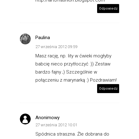
http://lartoffashion.blogspot.com
Odpowiedz
Paulina
27 września 2012 09:59
Masz rację, np. lity w ćwieki mogłyby
babcię nieco przytłoczyć :)) Zestaw
bardzo fajny ;) Szczególnie w
połączeniu z marynarką :) Pozdrawiam!
Odpowiedz
Anonimowy
27 września 2012 10:01
Spódnica straszna. Źle dobrana do