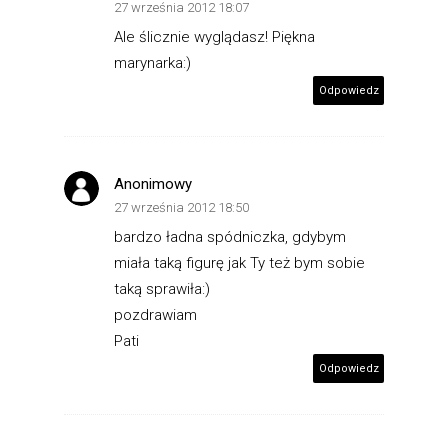
27 września 2012 18:07
Ale ślicznie wyglądasz! Piękna
marynarka:)
Odpowiedz
Anonimowy
27 września 2012 18:50
bardzo ładna spódniczka, gdybym
miała taką figurę jak Ty też bym sobie
taką sprawiła:)
pozdrawiam
Pati
Odpowiedz