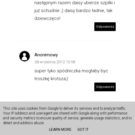
następnym razem daisy ubierze szpilki i
już schudnie ;) daisy bardzo ładnie, tak
dziewczęco!
Odpowiedz
Anonimowy
28 września 2012 10:58
super tyko spódniczka mogłaby byc
troszkę krotsza;)
Odpowiedz
This site uses cookies from Google to deliver its services and to analyze traffic.
Your IP address and user-agent are shared with Google along with performance
misha
and security metrics to ensure quality of service, generate usage statistics, and to
detect and address abuse.
28 września 2012 13:27
LEARN MORE
GOT IT
Super buty. Całość bardzo ładna,