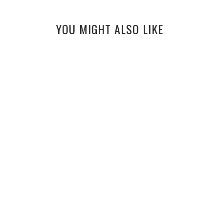
YOU MIGHT ALSO LIKE
STRÓJ DNIA Z KARMELOWYM TRENCZEM
KOLORY JESIENI
KORFU TOWN + OOTD
OOTD
PASTELE NA WIOSNĘ
PŁASZCZ TYPU MIŚ + PLISY