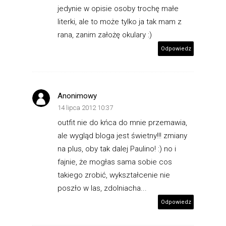
jedynie w opisie osoby trochę małe
literki, ale to może tylko ja tak mam z
rana, zanim założę okulary :)
Odpowiedz
Anonimowy
14 lipca 2012 10:37
outfit nie do kńca do mnie przemawia,
ale wygląd bloga jest świetny!!! zmiany
na plus, oby tak dalej Paulino! :) no i
fajnie, że mogłas sama sobie cos
takiego zrobić, wykształcenie nie
poszło w las, zdolniacha...
Odpowiedz