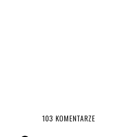
KOBALTOWA SUKIENKA
PINK COAT WITH FUR COLLAR
CRAZY IN LOVE
KOBALTOWY KOMBINEZON
103 KOMENTARZE