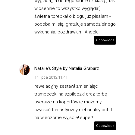
wygląda), a do tego ładnie i z klasą:) tak
wiosennie to wszystko wygląda:)
świetna torebka! o blogu już pisałam -
podoba mi się. gratuluję samodzielnego
wykonania. pozdrawiam, Angela
Odpowiedz
Natalie's Style by Natalia Grabarz
14 lipca 2012 11:41
rewelacyjny zestaw! zmieniając
trampeczki na szpileczki oraz torbę
oversize na kopertówkę możemy
uzyskać fantastyczny niebanalny outfit
na wieczorne wyjscie! super!
Odpowiedz