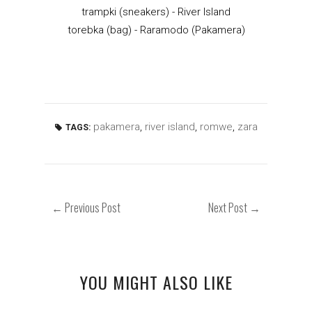
trampki (sneakers) - River Island
torebka (bag) - Raramodo (Pakamera)
pakamera
,
river island
,
romwe
,
zara
TAGS:
← Previous Post
Next Post →
YOU MIGHT ALSO LIKE
WYJĄTKOWY DZIEŃ