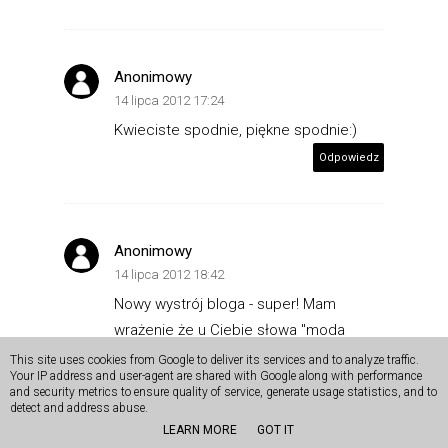
Anonimowy
14 lipca 2012 17:24
Kwieciste spodnie, piękne spodnie:)
Odpowiedz
Anonimowy
14 lipca 2012 18:42
Nowy wystrój bloga - super! Mam
wrażenie że u Ciebie słowa "moda
przemija, styl pozostaje" nie jest
This site uses cookies from Google to deliver its services and to analyze traffic.
Your IP address and user-agent are shared with Google along with performance
prawdą, ponieważ mam wrażenie, że
and security metrics to ensure quality of service, generate usage statistics, and to
Twój styl zmienił się diametralnie.
detect and address abuse.
LEARN MORE
GOT IT
Odpowiedz