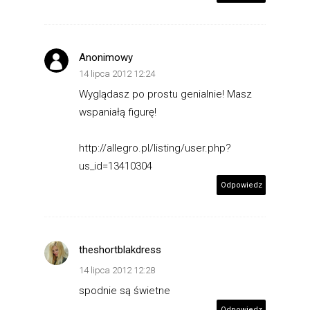
Anonimowy
14 lipca 2012 12:24
Wyglądasz po prostu genialnie! Masz
wspaniałą figurę!
http://allegro.pl/listing/user.php?
us_id=13410304
Odpowiedz
theshortblakdress
14 lipca 2012 12:28
spodnie są świetne
Odpowiedz