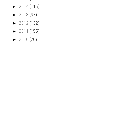
►
2014
(115)
►
2013
(97)
►
2012
(132)
►
2011
(155)
►
2010
(70)
POWRÓT PASTELI
OOTD