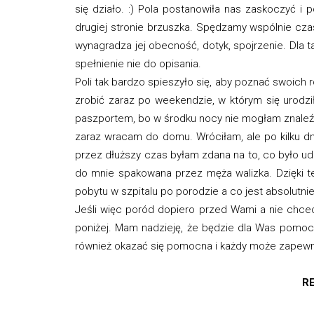
się działo. :) Pola postanowiła nas zaskoczyć i 
drugiej stronie brzuszka. Spędzamy wspólnie cza
wynagradza jej obecność, dotyk, spojrzenie. Dla t
spełnienie nie do opisania.
Poli tak bardzo spieszyło się, aby poznać swoich 
zrobić zaraz po weekendzie, w którym się urodzi
paszportem, bo w środku nocy nie mogłam znaleźć
zaraz wracam do domu. Wróciłam, ale po kilku dn
przez dłuższy czas byłam zdana na to, co było ud
do mnie spakowana przez męża walizka. Dzięki
pobytu w szpitalu po porodzie a co jest absolutn
Jeśli więc poród dopiero przed Wami a nie chcec
poniżej. Mam nadzieję, że będzie dla Was pomocna
również okazać się pomocna i każdy może zapewnia
RE