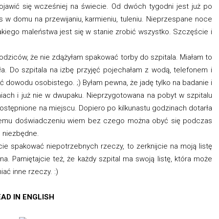
pojawić się wcześniej na świecie. Od dwóch tygodni jest już po
s w domu na przewijaniu, karmieniu, tuleniu. Nieprzespane noce
akiego maleństwa jest się w stanie zrobić wszystko. Szczęście i
rodziców, że nie zdążyłam spakować torby do szpitala. Miałam to
ła. Do szpitala na izbę przyjęć pojechałam z wodą, telefonem i
 dowodu osobistego. ;) Byłam pewna, że jadę tylko na badanie i
iach i już nie w dwupaku. Nieprzygotowana na pobyt w szpitalu
ostępnione na miejscu. Dopiero po kilkunastu godzinach dotarła
 temu doświadczeniu wiem bez czego można obyć się podczas
ie niezbędne.
ie spakować niepotrzebnych rzeczy, to zerknijcie na moją listę
. Pamiętajcie też, że każdy szpital ma swoją listę, która może
ć inne rzeczy. :)
AD IN ENGLISH