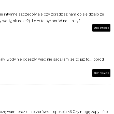
e intymne szczegóły ale czy zdradzisz nam co się działo że
 wody, skurcze?). I czy to był poród naturalny?
Odpowiedz
ły, wody nie odeszły, więc nie sądziłam, że to już to... poród
Odpowiedz
życzę wam teraz duzo zdrówka i spokoju <3 Czy mogę zapytać o