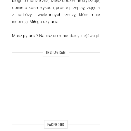
blogu o modzie znajdziesz codzienne stylizacje,
opinie o kosmetykach, proste przepisy, zdjęcia
z podróży i wiele innych rzeczy, które mnie
inspirują. Miłego czytania!
Masz pytania? Napisz do mnie:
daisyline@wp.pl
INSTAGRAM
FACEBOOK