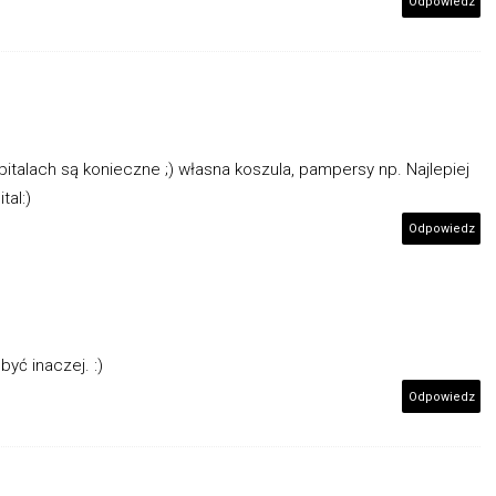
Odpowiedz
talach są konieczne ;) własna koszula, pampersy np. Najlepiej
tal:)
Odpowiedz
yć inaczej. :)
Odpowiedz