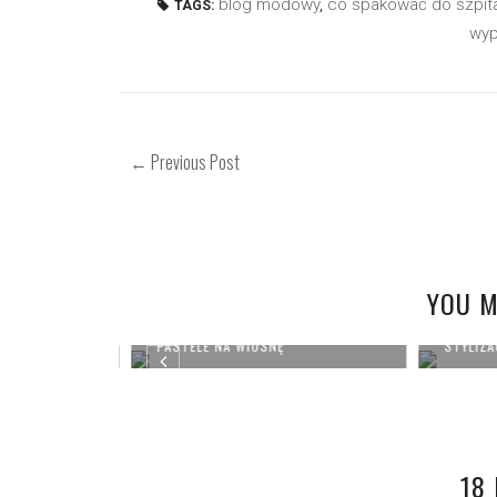
blog modowy
,
co spakować do szpita
TAGS:
wyp
← Previous Post
YOU M
PASTELE NA WIOSNĘ
STYLIZAC
18