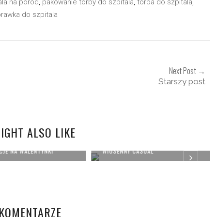
la na poród
,
pakowanie torby do szpitala
,
torba do szpitala
,
rawka do szpitala
Next Post →
Starszy post
IGHT ALSO LIKE
JE NA WALENTYNKI
WIOSENNY CASUAL
 KOMENTARZE