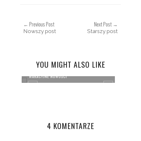
← Previous Post
Next Post →
Nowszy post
Starszy post
YOU MIGHT ALSO LIKE
WAKACYJNE NOWOŚCI
PHOTO
4 KOMENTARZE