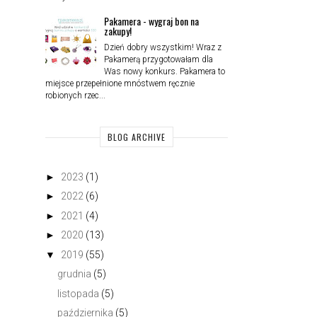
Pakamera - wygraj bon na
zakupy!
Dzień dobry wszystkim! Wraz z
Pakamerą przygotowałam dla
Was nowy konkurs. Pakamera to
miejsce przepełnione mnóstwem ręcznie
robionych rzec...
BLOG ARCHIVE
►
2023
(1)
►
2022
(6)
►
2021
(4)
►
2020
(13)
▼
2019
(55)
grudnia
(5)
listopada
(5)
października
(5)