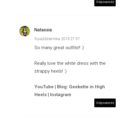
Odpowiedz
Natassia
9 października 2019 21:57
So many great outfits!! :)
Really love the white dress with the
strappy heels! :)
YouTube
|
Blog: Geekette in High
Heels
|
Instagram
Odpowiedz