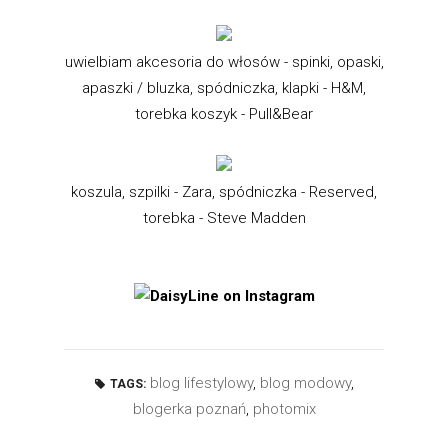
uwielbiam akcesoria do włosów - spinki, opaski,
apaszki / bluzka, spódniczka, klapki - H&M,
torebka koszyk - Pull&Bear
koszula, szpilki - Zara, spódniczka - Reserved,
torebka - Steve Madden
blog lifestylowy
,
blog modowy
,
TAGS:
blogerka poznań
,
photomix