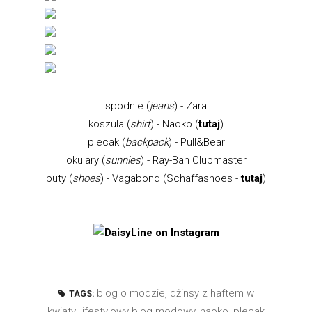
spodnie (
jeans
) - Zara
koszula (
shirt
) - Naoko (
tutaj
)
plecak (
backpack
) - Pull&Bear
okulary (
sunnies
) - Ray-Ban Clubmaster
buty (
shoes
) - Vagabond (Schaffashoes -
tutaj
)
blog o modzie
,
dżinsy z haftem w
TAGS:
kwiaty
,
lifestylowy blog modowy
,
naoko
,
plecak