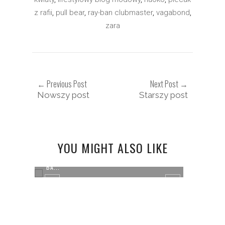
z rafii
,
pull bear
,
ray-ban clubmaster
,
vagabond
,
zara
← Previous Post
Next Post →
Nowszy post
Starszy post
YOU MIGHT ALSO LIKE
NOWA PARA BUTÓW NA WIOSNĘ OD NEW
BA...
NOWOŚ