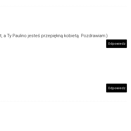
st, a Ty Paulino jesteś przepiękną kobietą. Pozdrawiam:)
Odpowiedz
Odpowiedz