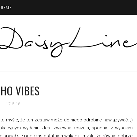
BORATE
HO VIBES
17.5.18
y, to myślę, że ten zestaw może do niego odrobinę nawiązywać. ;)
wakacyjnym wydaniu. Jest zwiewna koszula, spodnie z wysokim
ie spisał się podczas ostatnich wakacji i myślę, że równie dobrze