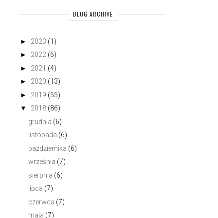
BLOG ARCHIVE
STRÓJ DNIA Z KARMELOWYM
OOTD
TRENCZEM
►
2023
(1)
►
2022
(6)
►
2021
(4)
►
2020
(13)
►
2019
(55)
▼
2018
(86)
grudnia
(6)
listopada
(6)
października
(6)
września
(7)
sierpnia
(6)
lipca
(7)
czerwca
(7)
maja
(7)