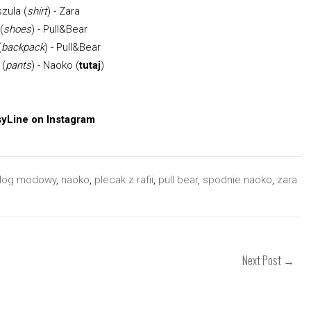
zula (
shirt
) - Zara
(
shoes
) - Pull&Bear
(
backpack
) - Pull&Bear
 (
pants
) - Naoko (
tutaj
)
 blog modowy
,
naoko
,
plecak z rafii
,
pull bear
,
spodnie naoko
,
zara
Next Post →