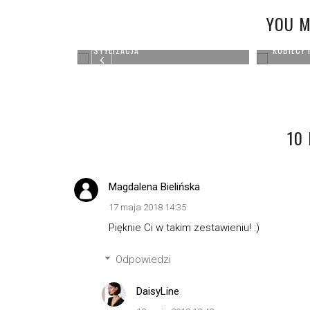
YOU M
KORFU - PORTO TIMONI I
STYLIZACJA
KOBIECY 
10
Magdalena Bielińska
17 maja 2018 14:35
Pięknie Ci w takim zestawieniu! :)
Odpowiedzi
DaisyLine