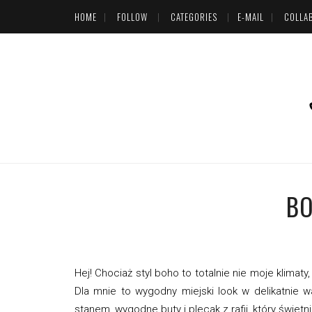
HOME
FOLLOW
CATEGORIES
E-MAIL
COLLA
BO
Hej! Chociaż styl boho to totalnie nie moje klimat
Dla mnie to wygodny miejski look w delikatnie 
stanem, wygodne buty i plecak z rafii, który świetn