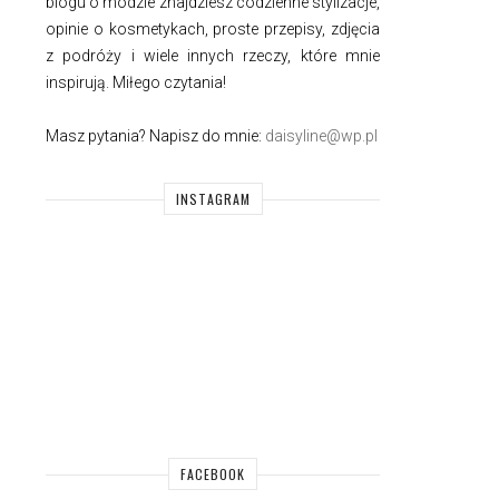
blogu o modzie znajdziesz codzienne stylizacje,
opinie o kosmetykach, proste przepisy, zdjęcia
z podróży i wiele innych rzeczy, które mnie
inspirują. Miłego czytania!
Masz pytania? Napisz do mnie:
daisyline@wp.pl
INSTAGRAM
FACEBOOK