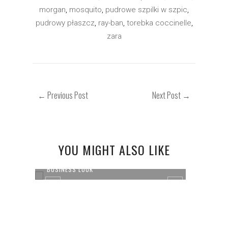
morgan
,
mosquito
,
pudrowe szpilki w szpic
,
pudrowy płaszcz
,
ray-ban
,
torebka coccinelle
,
zara
← Previous Post
Next Post →
YOU MIGHT ALSO LIKE
BUSINESS LOOK
PAST