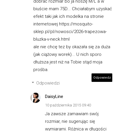
dobrać rozmiar bo ja noszę M/L a w
biuście mam 75D... Chciałabym uzyskać
efekt taki jak ich modelka na stronie
internetowej https://mosquito-
sklep.pl/pl/nowosci/2026-trapezowa-
bluzka-v-neck.html
ale nie chcę tez by okazała się za duża
(jak ciążowy worek)... U nich sporo
dłuższa jest niż na Tobie stąd moja
prośba.
Odpowiedz
Odpowiedzi
DaisyLine
10 października 2015 09:40
Ja zawsze zamawiam swój
rozmiar, nie sugerując się
wymiarami. Różnica w długości