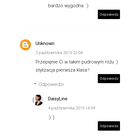
bardzo wygodna. :)
Odpowiedz
Unknown
2 października 2015 22:04
Przepięnie Ci w takim pudrowym różu :)
stylizacja pierwsza klasa !
Odpowiedz
Odpowiedzi
DaisyLine
4 października 2015 14:09
:) :)
Odpowiedz