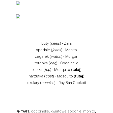
buty (
heels
) - Zara
spodnie (
jeans
) - Mohito
zegarek (
watch
) - Morgan
torebka (
bag
) - Coccinelle
bluzka (
top
) - Mosquito (
tutaj
)
narzutka (
coat
) - Mosquito (
tutaj
)
okulary (
sunnies
) - Ray-Ban Cockpit
coccinelle
,
kwiatowe spodnie
,
mohito
,
TAGS: