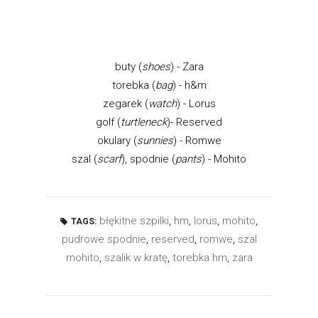
buty (
shoes
) - Zara
torebka (
bag
) - h&m
zegarek (
watch
) - Lorus
golf (
turtleneck
)- Reserved
okulary (
sunnies
) - Romwe
szal (
scarf
), spodnie (
pants
) - Mohito
błękitne szpilki
,
hm
,
lorus
,
mohito
,
TAGS:
pudrowe spodnie
,
reserved
,
romwe
,
szal
mohito
,
szalik w kratę
,
torebka hm
,
zara