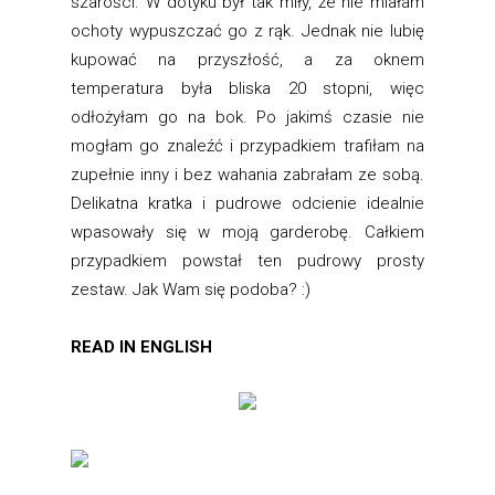
szarości. W dotyku był tak miły, że nie miałam
ochoty wypuszczać go z rąk. Jednak nie lubię
kupować na przyszłość, a za oknem
temperatura była bliska 20 stopni, więc
odłożyłam go na bok. Po jakimś czasie nie
mogłam go znaleźć i przypadkiem trafiłam na
zupełnie inny i bez wahania zabrałam ze sobą.
Delikatna kratka i pudrowe odcienie idealnie
wpasowały się w moją garderobę. Całkiem
przypadkiem powstał ten pudrowy prosty
zestaw. Jak Wam się podoba? :)
READ IN ENGLISH