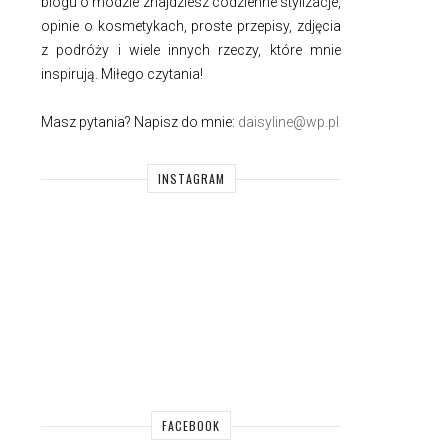
blogu o modzie znajdziesz codzienne stylizacje,
opinie o kosmetykach, proste przepisy, zdjęcia
z podróży i wiele innych rzeczy, które mnie
inspirują. Miłego czytania!
Masz pytania? Napisz do mnie:
daisyline@wp.pl
INSTAGRAM
FACEBOOK