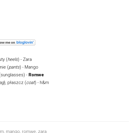
ty (
heels
) - Zara
nie (
pants
) - Mango
 (sunglasses) -
Romwe
ag
), płaszcz (
coat
) - h&m
hm
,
mango
,
romwe
,
zara