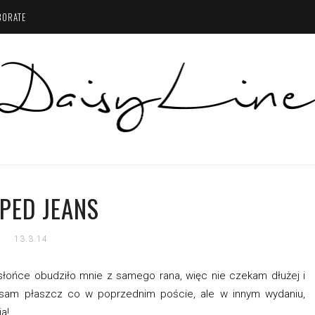
BORATE
PED JEANS
13.3.14
e słońce obudziło mnie z samego rana, więc nie czekam dłużej i
 sam płaszcz co w poprzednim poście, ale w innym wydaniu,
a!