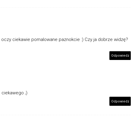
y w oczy ciekawie pomalowane paznokcie :) Czy ja dobrze widzę?
Odpowiedz
c ciekawego ;)
Odpowiedz