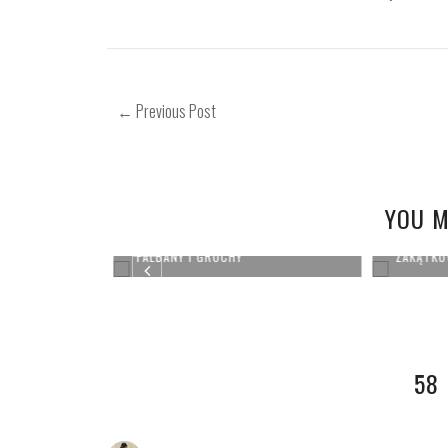
← Previous Post
YOU M
OOTD - 
PLISY
FALBANY I GROCHY
ZAKĄTKÓ
58