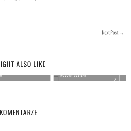
Next Post →
IGHT ALSO LIKE
ODKRYWANIE GRECKICH
W
KOLORY JESIENI
 KOMENTARZE