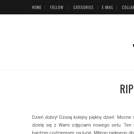
HOME
FOLLOW
CATEGORIES
E-MAIL
COLLA
RIP
Dzień dobry! Dzisiaj kolejny piękny dzień. Mocn
dzielę się z Wami zdjęciami nowego setu. Ten
bardziej codziennym, na luzie. Miłego pięknego dni