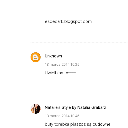
----------------------------------------------
esqedark.blogspot.com
Unknown
13 marca 2014 10:35
Uwielbiam =****
Natalie's Style by Natalia Grabarz
13 marca 2014 10:45
buty torebka płaszcz są cudowne!!