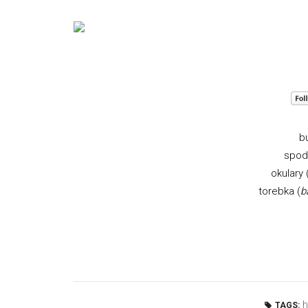
bu
spod
okulary
torebka (
b
TAGS: