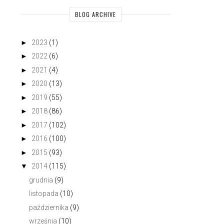
BLOG ARCHIVE
►
2023
(1)
►
2022
(6)
►
2021
(4)
►
2020
(13)
►
2019
(55)
►
2018
(86)
►
2017
(102)
KOBALTOWY KOMBINEZON
WYJĄTKOWY DZIEŃ
►
2016
(100)
►
2015
(93)
▼
2014
(115)
grudnia
(9)
listopada
(10)
października
(9)
września
(10)