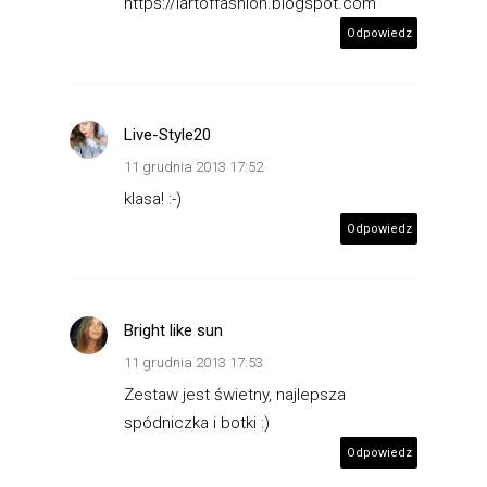
https://lartoffashion.blogspot.com
Odpowiedz
Live-Style20
11 grudnia 2013 17:52
klasa! :-)
Odpowiedz
Bright like sun
11 grudnia 2013 17:53
Zestaw jest świetny, najlepsza
spódniczka i botki :)
Odpowiedz