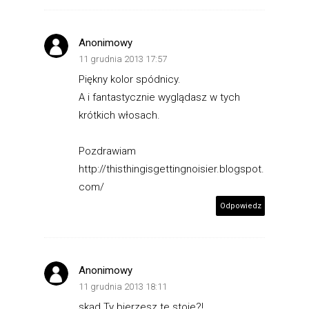
Anonimowy
11 grudnia 2013 17:57
Piękny kolor spódnicy.
A i fantastycznie wyglądasz w tych
krótkich włosach.
Pozdrawiam
http://thisthingisgettingnoisier.blogspot.
com/
Odpowiedz
Anonimowy
11 grudnia 2013 18:11
skąd Ty bierzesz te stoje?!