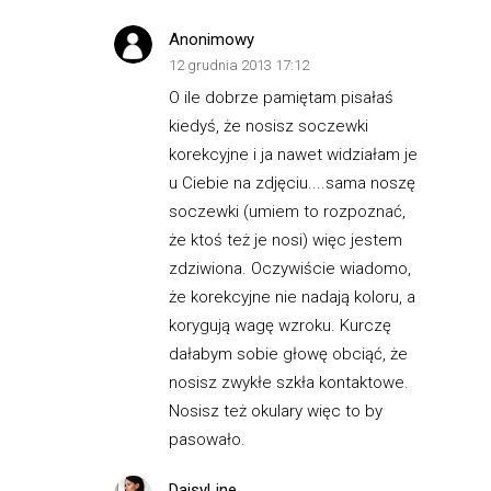
Anonimowy
12 grudnia 2013 17:12
O ile dobrze pamiętam pisałaś
kiedyś, że nosisz soczewki
korekcyjne i ja nawet widziałam je
u Ciebie na zdjęciu....sama noszę
soczewki (umiem to rozpoznać,
że ktoś też je nosi) więc jestem
zdziwiona. Oczywiście wiadomo,
że korekcyjne nie nadają koloru, a
korygują wagę wzroku. Kurczę
dałabym sobie głowę obciąć, że
nosisz zwykłe szkła kontaktowe.
Nosisz też okulary więc to by
pasowało.
DaisyLine