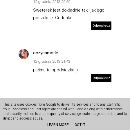
12 grudnia 2013 20:50
Sweterek jest dokładnie taki, jakiego
poszukuję. Cudeńko
Odpowiedz
oczynamode
12 grudnia 2013 21:43
piękna ta spódniczka :)
Odpowiedz
Maja
This site uses cookies from Google to deliver its services and to analyze traffic.
Your IP address and user-agent are shared with Google along with performance
13 grudnia 2013 10:38
and security metrics to ensure quality of service, generate usage statistics, and to
detect and address abuse.
Wszystko pięknie, te kolory, twoja
LEARN MORE
GOT IT
fryzurka, spódniczka, płaszcz, ekstra :)