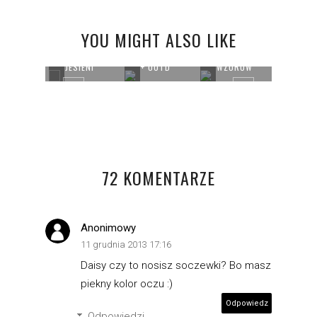
YOU MIGHT ALSO LIKE
RÓJ DNIA Z
MOC
ARMELOWYM
KOLORY
KORFU TOWN
KWIATOWYCH
COŚ
ENCZEM
JESIENI
+ OOTD
WZORÓW
NIEBI
72 KOMENTARZE
Anonimowy
11 grudnia 2013 17:16
Daisy czy to nosisz soczewki? Bo masz
piekny kolor oczu :)
Odpowiedz
Odpowiedzi