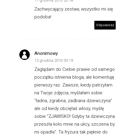
11 grudnia 2013 23:18
Zachwycający zestaw, wszystko mi się
podoba!
Odpowiedz
Anonimowy
12 grudnia 2013 00:19
Zaglądam do Ciebie prawie od samego
początku istnienia bloga, ale komentuję
pierwszy raz. Zawsze, kiedy patrzyłam
na Twoje zdjęcia, myślałam sobie
"ładna, zgrabna, zadbana dziewczyna"
ale od kiedy obcięłaś włosy, myślę
sobie "ZJAWISKO! Gdyby ta dziewczyna
przeszła koło mnie na ulicy, szczena by
mi opadła". Ta fryzura tak pięknie do