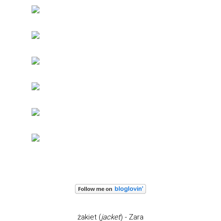
żakiet (
jacket
) - Zara