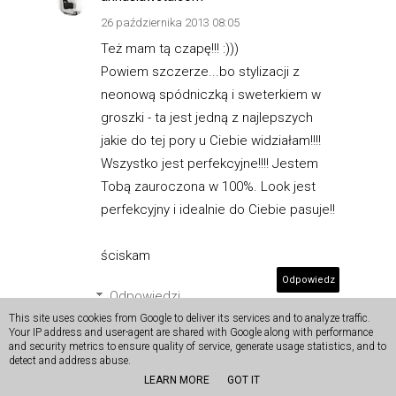
26 października 2013 08:05
Też mam tą czapę!!! :)))
Powiem szczerze...bo stylizacji z
neonową spódniczką i sweterkiem w
groszki - ta jest jedną z najlepszych
jakie do tej pory u Ciebie widziałam!!!!
Wszystko jest perfekcyjne!!!! Jestem
Tobą zauroczona w 100%. Look jest
perfekcyjny i idealnie do Ciebie pasuje!!
ściskam
Odpowiedz
Odpowiedzi
This site uses cookies from Google to deliver its services and to analyze traffic.
Your IP address and user-agent are shared with Google along with performance
DaisyLine
and security metrics to ensure quality of service, generate usage statistics, and to
detect and address abuse.
26 października 2013 11:09
LEARN MORE
GOT IT
Bardzo mi miło :) Pozdrawiam!