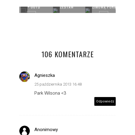
LORY
KORFU TOWN
CODZIENNY
BEŻ I CZERŃ
SIENI
+ OOTD
ZESTAW
ZIMOWĄ PORĄ
HELLO
106 KOMENTARZE
Agnieszka
25 października 2013 16:48
Park Wilsona <3
Odpowiedz
Anonimowy