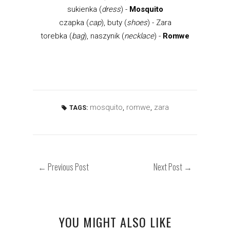
sukienka (
dress
) -
Mosquito
czapka (
cap
), buty (
shoes
) - Zara
torebka (
bag
), naszynik (
necklace
) -
Romwe
mosquito
,
romwe
,
zara
TAGS:
← Previous Post
Next Post →
YOU MIGHT ALSO LIKE