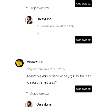
Odpowiedz
Odpowiedzi
DaisyLine
26 października 2013 11:07
S
Odpowiedz
wonka080
25 października 2013 22:05
Masz pięknie ścięte włosy :) Czy tył jest
delikatnie krótszy?
Odpowiedz
Odpowiedzi
DaisyLine