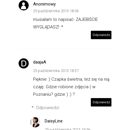
Anonimowy
25 października 2013 18:06
musiałam to napisać- ZAJEBIŚCIE
WYGLĄDASZ! :*
Odpowiedz
daajaA
25 października 2013 18:37
Pięknie :) Czapka świetna, też się na nią
czaję. Gdzie robione zdjęcia ( w
Poznaniu? gdzie ) :) ?
Odpowiedz
Odpowiedzi
DaisyLine
25 października 2013 19:56