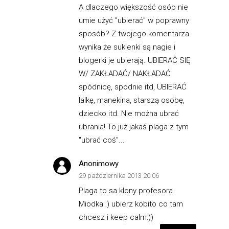
A dlaczego większość osób nie
umie użyć "ubierać" w poprawny
sposób? Z twojego komentarza
wynika że sukienki są nagie i
blogerki je ubierają. UBIERAĆ SIĘ
W/ ZAKŁADAĆ/ NAKŁADAĆ
spódnicę, spodnie itd, UBIERAĆ
lalkę, manekina, starszą osobę,
dziecko itd. Nie można ubrać
ubrania! To już jakaś plaga z tym
"ubrać coś"...
Anonimowy
29 października 2013 20:06
Plaga to sa klony profesora
Miodka :) ubierz kobito co tam
chcesz i keep calm:))