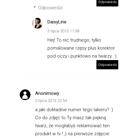
Odpowiedz
Odpowiedzi
DaisyLine
3 lipca 2013 11:38
Hej! To nic trudnego, tylko
pomalowane rzęsy plus korektor
pod oczy i punktowo na twarzy. :)
Odpowiedz
Anonimowy
2 lipca 2013 22:54
a jaki dokładnie numer tego lakieru? :)
Co do zdjęć to Ty masz tak piękną
twarz, że mogłabyś reklamować ten
produkt w tv ! ;) na pierwsze zdjęcie