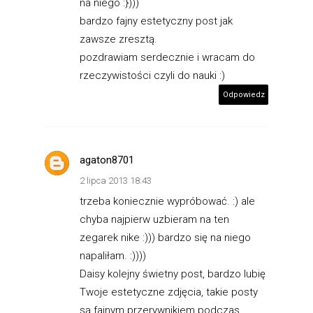
na niego :})))
bardzo fajny estetyczny post jak
zawsze zresztą.
pozdrawiam serdecznie i wracam do
rzeczywistości czyli do nauki :)
Odpowiedz
agaton8701
2 lipca 2013 18:43
trzeba koniecznie wypróbować. :) ale
chyba najpierw uzbieram na ten
zegarek nike :))) bardzo się na niego
napaliłam. :))))
Daisy kolejny świetny post, bardzo lubię
Twoje estetyczne zdjęcia, takie posty
są fajnym przerywnikiem podczas