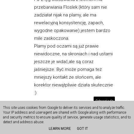
przebarwiania Floslek (który sam nie
zadziałał nijak na plamy, ale ma
rewelacyjną konsystencję, zapach,
wygodne opakowanie) jestem bardzo
mile zaskoczona.
Plamy pod oczami są już prawie
niewidoczne, na skroniach i nad ustami
jeszcze je widać,ale są coraz
jaśniejsze. Być może pomaga też
mniejszy kontakt ze słońcem, ale
korektor niewątpliwie działa skutecznie
:)
Odpowiedz
This site uses cookies from Google to deliver its services and to analyze traffic.
Your IP address and user-agent are shared with Google along with performance
and security metrics to ensure quality of service, generate usage statistics, and to
detect and address abuse.
Wioletta
LEARN MORE
GOT IT