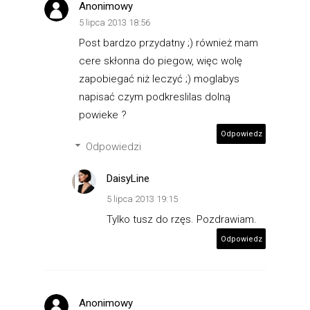
Anonimowy
5 lipca 2013 18:56
Post bardzo przydatny ;) również mam
cere skłonna do piegow, więc wolę
zapobiegać niż leczyć ;) moglabys
napisać czym podkreslilas dolną
powieke ?
Odpowiedz
Odpowiedzi
DaisyLine
5 lipca 2013 19:15
Tylko tusz do rzęs. Pozdrawiam.
Odpowiedz
Anonimowy