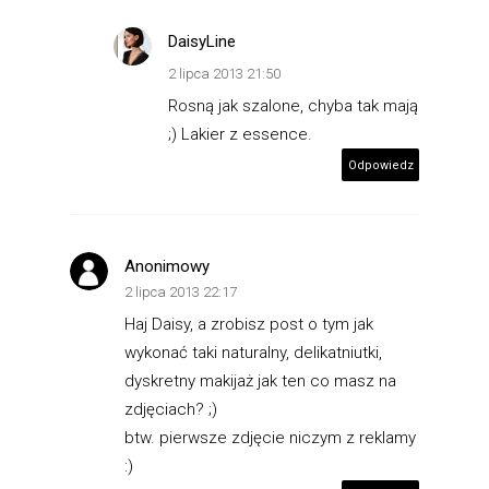
DaisyLine
2 lipca 2013 21:50
Rosną jak szalone, chyba tak mają
;) Lakier z essence.
Odpowiedz
Anonimowy
2 lipca 2013 22:17
Haj Daisy, a zrobisz post o tym jak
wykonać taki naturalny, delikatniutki,
dyskretny makijaż jak ten co masz na
zdjęciach? ;)
btw. pierwsze zdjęcie niczym z reklamy
:)