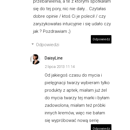
przebarwienia, a te z którymi spotkałam
się do tej pory, nic nie dały... Czytałas
dobre opinie / ktoś Ci je polecił / czy
zaryzykowałas intuicyjnie i się udało czy
jak ? Pozdrawiam ;)
Odpowiedz
Odpowiedzi
DaisyLine
2 lipca 2013 11:14
Od jakiegoś czasu do mycia i
pielęgnacji twarzy wybieram tylko
produkty z aptek, miałam już żel
do mycia twarzy tej marki i byłam
zadowolona, miałam też próbki
innych kremów, więc nie bałam
się wypróbować nową serię.
Odpowiedz