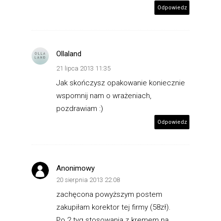
Odpowiedz
Ollaland
21 lipca 2013 11:35
Jak skończysz opakowanie koniecznie
wspomnij nam o wrażeniach,
pozdrawiam :)
Odpowiedz
Anonimowy
20 sierpnia 2013 22:08
zachęcona powyższym postem
zakupiłam korektor tej firmy (58zł).
Po 2 tyg stosowania z kremem na