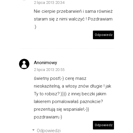
2 lipca 2013 20:34
Nie cierpie przebarwień i sama również
staram się z nimi walczyć ! Pozdrawiam
:)
Odpowiedz
Anonimowy
2 lipca 2013 20:55
świetny post!;-) cerę masz
nieskazitelną, a włosy znów długie ! jak
Ty to robisz?:)))) z innej beczki jakim
lakierem pomalowałaś paznokcie?
prezentują się wspaniale!;-))
pozdrawiam;-)
Odpowiedz
Odpowiedzi