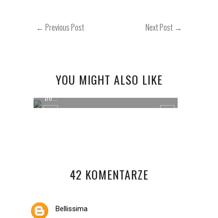
← Previous Post
Next Post →
YOU MIGHT ALSO LIKE
COŚ NOWEGO - WEGAŃSKIE KOSMETYKI
...
DO...
MÓJ U
42 KOMENTARZE
Bellissima