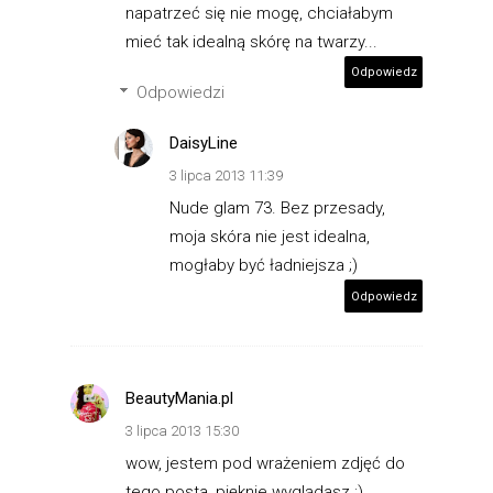
napatrzeć się nie mogę, chciałabym
mieć tak idealną skórę na twarzy...
Odpowiedz
Odpowiedzi
DaisyLine
3 lipca 2013 11:39
Nude glam 73. Bez przesady,
moja skóra nie jest idealna,
mogłaby być ładniejsza ;)
Odpowiedz
BeautyMania.pl
3 lipca 2013 15:30
wow, jestem pod wrażeniem zdjęć do
tego posta, pięknie wyglądasz :)