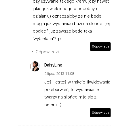
czy uzywanie takiego kremu(czy nawet
jakiegoklwiek innego o podobnym
dzialaniu) oznaczaloby ze nie bede
mogla juz wystawiac buzi na slonce i jej
opalac? juz zawsze bede taka
'wybielona'? :p
Odpowiedz
Odpowiedzi
DaisyLine
2 lipca 2013 11:08
Jeśli jesteś w trakcie likwidowania
przebarwień, to wystawianie
twarzy na słońce mija się z
celem. :)
Odpowiedz