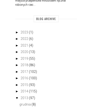
miejsce przepełnione mnóstwem ręcznie
robionych rzec...
BLOG ARCHIVE
►
2023
(1)
►
2022
(6)
►
2021
(4)
►
2020
(13)
►
2019
(55)
►
2018
(86)
►
2017
(102)
►
2016
(100)
►
2015
(93)
►
2014
(115)
▼
2013
(97)
grudnia
(8)