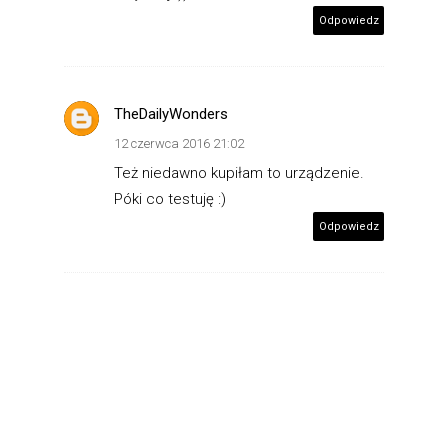
Odpowiedz
TheDailyWonders
12 czerwca 2016 21:02
Też niedawno kupiłam to urządzenie.
Póki co testuję :)
Odpowiedz