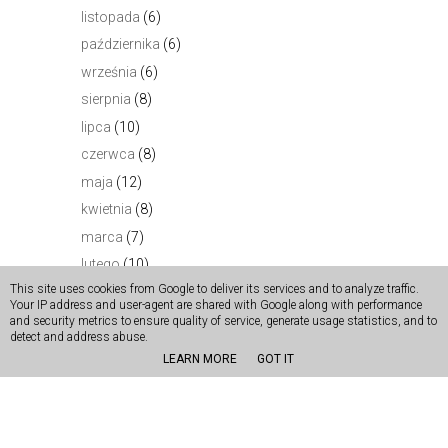
listopada
(6)
października
(6)
września
(6)
sierpnia
(8)
lipca
(10)
czerwca
(8)
maja
(12)
kwietnia
(8)
marca
(7)
lutego
(10)
This site uses cookies from Google to deliver its services and to analyze traffic.
stycznia
(8)
Your IP address and user-agent are shared with Google along with performance
►
2012
(132)
and security metrics to ensure quality of service, generate usage statistics, and to
detect and address abuse.
►
2011
(155)
LEARN MORE
GOT IT
►
2010
(70)