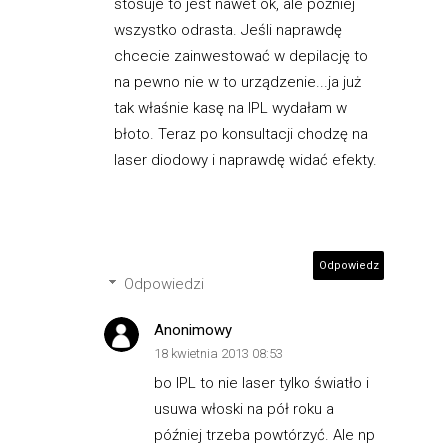
stosuje to jest nawet ok, ale póżniej
wszystko odrasta. Jeśli naprawdę
chcecie zainwestować w depilację to
na pewno nie w to urządzenie...ja już
tak właśnie kasę na IPL wydałam w
błoto. Teraz po konsultacji chodzę na
laser diodowy i naprawdę widać efekty.
Odpowiedz
Odpowiedzi
Anonimowy
18 kwietnia 2013 08:53
bo IPL to nie laser tylko światło i
usuwa włoski na pół roku a
później trzeba powtórzyć. Ale np