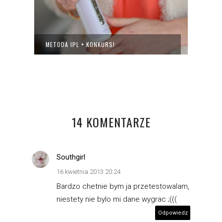
METODA IPL + KONKURS!
EVENT
14 KOMENTARZE
Southgirl
16 kwietnia 2013 20:24
Bardzo chetnie bym ja przetestowalam,
niestety nie bylo mi dane wygrac ;(((
Odpowiedz