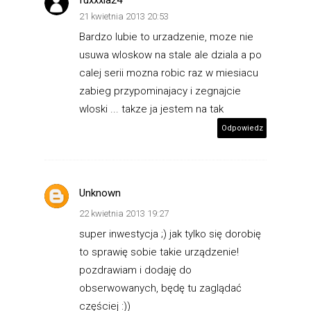
fuxxxia24
21 kwietnia 2013 20:53
Bardzo lubie to urzadzenie, moze nie
usuwa wloskow na stale ale dziala a po
calej serii mozna robic raz w miesiacu
zabieg przypominajacy i zegnajcie
wloski ... takze ja jestem na tak
Odpowiedz
Unknown
22 kwietnia 2013 19:27
super inwestycja ;) jak tylko się dorobię
to sprawię sobie takie urządzenie!
pozdrawiam i dodaję do
obserwowanych, będę tu zaglądać
częściej :))