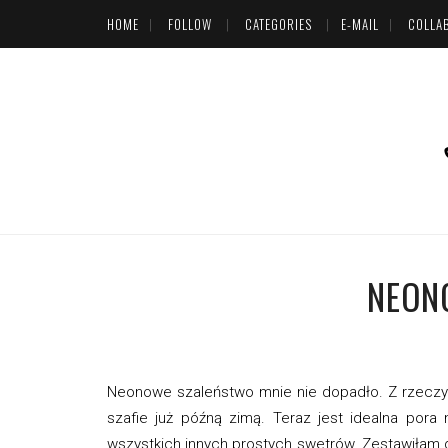
HOME
FOLLOW
CATEGORIES
E-MAIL
COLLA
NEON
Neonowe szaleństwo mnie nie dopadło. Z rzeczy 
szafie już późną zimą. Teraz jest idealna por
wszystkich innych prostych swetrów. Zestawiłam g