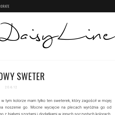
BORATE
OWY SWETER
20.6.12
w tym kolorze mam tylko ten sweterek, który zagościł w mojej
a na noszenie go. Mocne wycięcie na plecach wyróżnia go od
o z białymi szortami i dodatkami w innych soczystych kolorach.