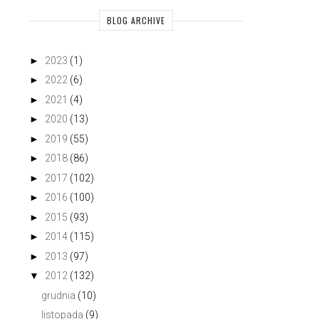
BLOG ARCHIVE
►
2023
(1)
►
2022
(6)
►
2021
(4)
►
2020
(13)
►
2019
(55)
►
2018
(86)
►
2017
(102)
►
2016
(100)
►
2015
(93)
►
2014
(115)
►
2013
(97)
▼
2012
(132)
grudnia
(10)
listopada
(9)