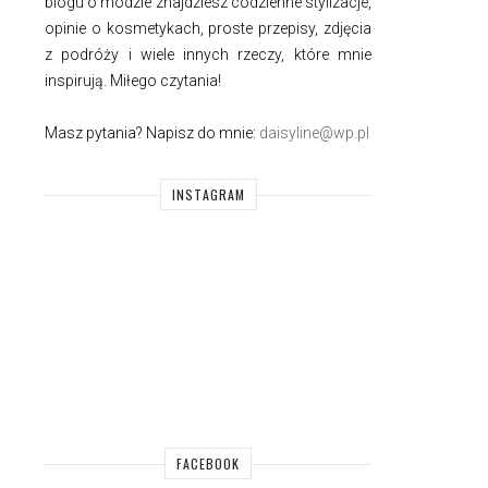
blogu o modzie znajdziesz codzienne stylizacje,
opinie o kosmetykach, proste przepisy, zdjęcia
z podróży i wiele innych rzeczy, które mnie
inspirują. Miłego czytania!
Masz pytania? Napisz do mnie:
daisyline@wp.pl
INSTAGRAM
FACEBOOK