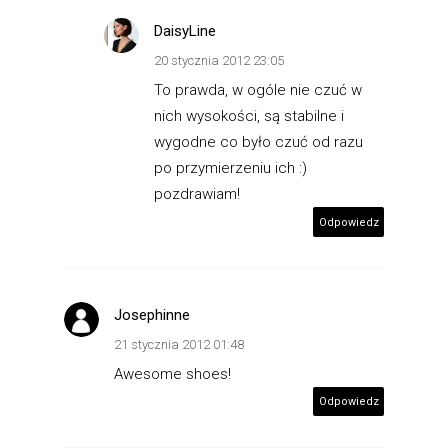
DaisyLine
20 stycznia 2012 23:05
To prawda, w ogóle nie czuć w
nich wysokości, są stabilne i
wygodne co było czuć od razu
po przymierzeniu ich :)
pozdrawiam!
Odpowiedz
Josephinne
21 stycznia 2012 01:48
Awesome shoes!
Odpowiedz