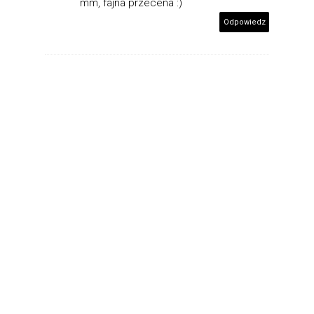
mm, fajna przecena :)
Odpowiedz