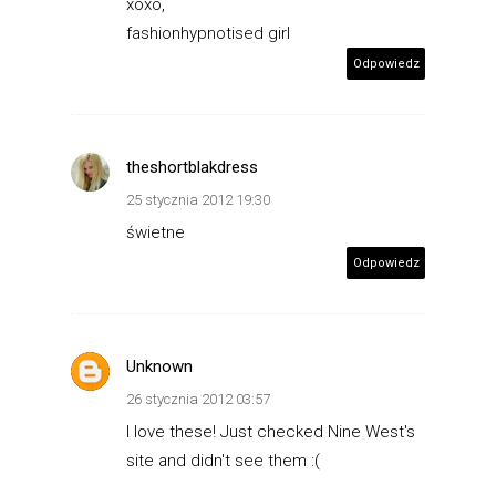
xoxo,
fashionhypnotised girl
Odpowiedz
theshortblakdress
25 stycznia 2012 19:30
świetne
Odpowiedz
Unknown
26 stycznia 2012 03:57
I love these! Just checked Nine West's
site and didn't see them :(