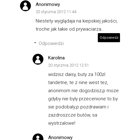
Anonimowy
20 stycznia 2012 11:44
Niestety wyglądaja na kiepskiej jakości,
troche jak takie od prywaciarza..
Odpowiedz
Odpowiedzi
Karolina
20 stycznia 2012 12:51
widzisz daisy, buty za 100zl
tandetne, te z nine west tez,
anonimom nie dogodzisz;p moze
gdyby nie byly przecenione to by
sie podobaly;p pozdrawiam i
zazdroszcze butów, sa
wystrzalowe!
Anonimowy