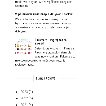
mnóstwo zapytań, w szczególności o cegłę na
ścianie. Dzi...
W poszukiwaniu wiosennych klasyków + Konkurs!
Wiosna to świetny czas na zmiany... nowa
fryzura, nowy kolor włosów, zmiana diety czy
odświeżenie garderoby - początek wiosny jest
dobrym c...
Pakamera - wygraj bon na
zakupy!
Dzień dobry wszystkim! Wraz z
Pakamerą przygotowałam dla
Was nowy konkurs. Pakamera to
miejsce przepełnione mnóstwem ręcznie
robionych rzec...
BLOG ARCHIVE
►
2023
(1)
►
2022
(6)
►
2021
(4)