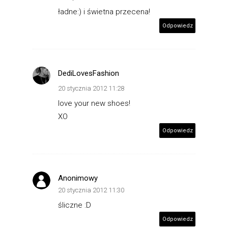
ładne:) i świetna przecena!
Odpowiedz
DediLovesFashion
20 stycznia 2012 11:28
love your new shoes!
XO
Odpowiedz
Anonimowy
20 stycznia 2012 11:30
śliczne :D
Odpowiedz