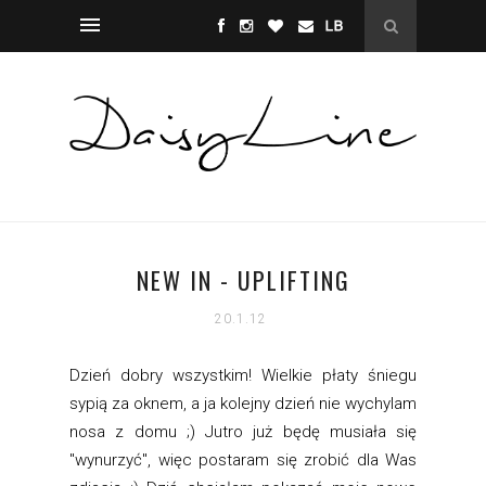
NEW IN - UPLIFTING
20.1.12
Dzień dobry wszystkim! Wielkie płaty śniegu
sypią za oknem, a ja kolejny dzień nie wychylam
nosa z domu ;) Jutro już będę musiała się
"wynurzyć", więc postaram się zrobić dla Was