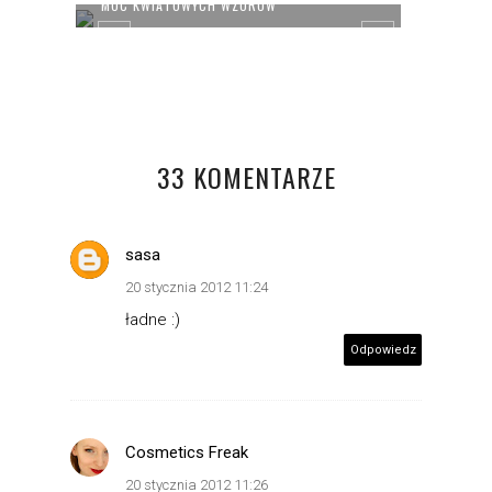
MOC KWIATOWYCH WZORÓW
COŚ N
33 KOMENTARZE
sasa
20 stycznia 2012 11:24
ładne :)
Odpowiedz
Cosmetics Freak
20 stycznia 2012 11:26