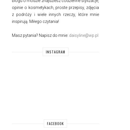
blogu o modzie znajdziesz codzienne stylizacje,
opinie o kosmetykach, proste przepisy, zdjęcia
z podróży i wiele innych rzeczy, które mnie
inspirują. Miłego czytania!
Masz pytania? Napisz do mnie:
daisyline@wp.pl
INSTAGRAM
FACEBOOK