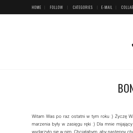
HOME
FOLLOW
CATEGORIES
E-MAIL
COLLA
BON
Witam Was po raz ostatni w tym roku :) Życzę Wam
marzenia były w zasięgu ręki :) Dla mnie mijając
wydarzyło się w nim. Chciałabym, aby następny ch