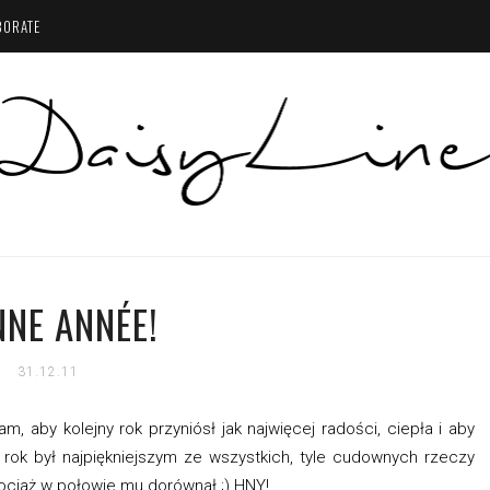
BORATE
NE ANNÉE!
31.12.11
, aby kolejny rok przyniósł jak najwięcej radości, ciepła i aby
y rok był najpiękniejszym ze wszystkich, tyle cudownych rzeczy
ociaż w połowie mu dorównał ;) HNY!