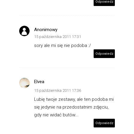
Odpowiedz
Anonimowy
15 października 2011 17:31
sory ale mi się nie podoba :/
Odpowiedz
Elvea
15 października 2011 17:36
Lubię twoje zestawy, ale ten podoba mi
się jedynie na przedostatnim zdjęciu,
gdy nie widać butów...
Odpowiedz