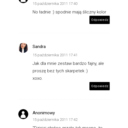
15 października 2011 17:40
No ładnie :) spodnie mają śliczny kolor
Odpowiedz
Sandra
15 października 2011 17:41
Jak dla mnie zestaw bardzo fajny, ale
proszę bez tych skarpetek :)
xoxo.
Odpowiedz
Anonimowy
15 października 2011 17:42
"Dzisiaj słońce grzało tak mocno, że