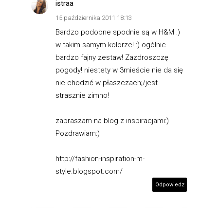
istraa
15 października 2011 18:13
Bardzo podobne spodnie są w H&M :)
w takim samym kolorze! :) ogólnie
bardzo fajny zestaw! Zazdroszczę
pogody! niestety w 3mieście nie da się
nie chodzić w płaszczach;/jest
strasznie zimno!
zapraszam na blog z inspiracjami:)
Pozdrawiam:)
http://fashion-inspiration-m-
style.blogspot.com/
Odpowiedz