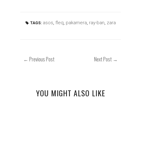
asos
,
fleq
,
pakamera
,
ray-ban
,
zara
TAGS:
← Previous Post
Next Post →
YOU MIGHT ALSO LIKE
PASTELE NA WIOSNĘ
PŁASZCZ TYPU MIŚ + PLISY