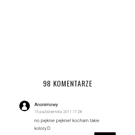
DO BIURA I NIE TYLKO
OOTD
98 KOMENTARZE
Anonimowy
15 października 2011 17:28
no pięknie pięknie! kocham takie
kolory:D