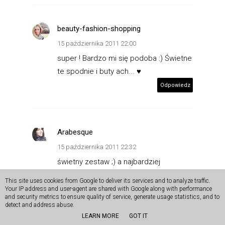
beauty-fashion-shopping
15 października 2011 22:00
super ! Bardzo mi się podoba :) Świetne
te spodnie i buty ach... ♥
Odpowiedz
Arabesque
15 października 2011 22:32
świetny zestaw ;) a najbardziej
podobają mi się koturny - są cudne!
This site uses cookies from Google to deliver its services and to analyze traffic.
wyglądasz ślicznie ;)
Your IP address and user-agent are shared with Google along with performance
and security metrics to ensure quality of service, generate usage statistics, and to
pozdrawiam serdecznie i zapraszam
detect and address abuse.
do mnie!
LEARN MORE
GOT IT