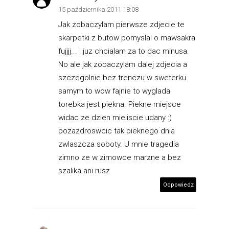
15 października 2011 18:08
Jak zobaczylam pierwsze zdjecie te
skarpetki z butow pomyslal o mawsakra
fujjjj... I juz chcialam za to dac minusa.
No ale jak zobaczylam dalej zdjecia a
szczegolnie bez trenczu w sweterku
samym to wow fajnie to wyglada
torebka jest piekna. Piekne miejsce
widac ze dzien mieliscie udany :)
pozazdroswcic tak pieknego dnia
zwlaszcza soboty. U mnie tragedia
zimno ze w zimowce marzne a bez
szalika ani rusz
Odpowiedz