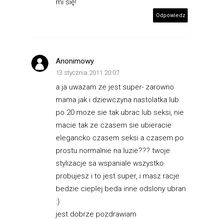
mi się!
Odpowiedz
Anonimowy
13 stycznia 2011 20:07
a ja uwazam ze jest super- zarowno
mama jak i dziewczyna nastolatka lub
po 20 moze sie tak ubrac lub seksi, nie
macie tak ze czasem sie ubieracie
elegancko czasem seksi a czasem po
prostu normalnie na luzie??? twoje
stylizacje sa wspaniale wszystko
probujesz i to jest super, i masz racje
bedzie cieplej beda inne odslony ubran
:)
jest dobrze pozdrawiam