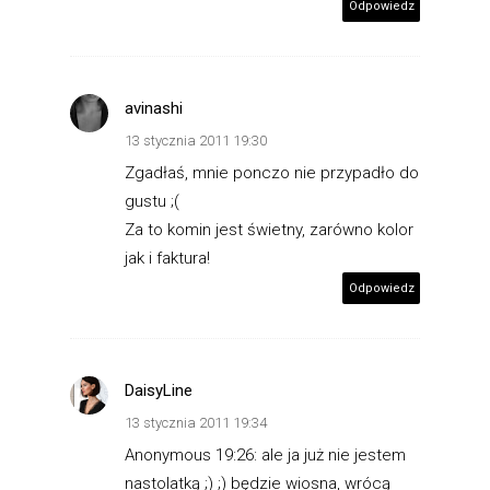
Odpowiedz
avinashi
13 stycznia 2011 19:30
Zgadłaś, mnie ponczo nie przypadło do
gustu ;(
Za to komin jest świetny, zarówno kolor
jak i faktura!
Odpowiedz
DaisyLine
13 stycznia 2011 19:34
Anonymous 19:26: ale ja już nie jestem
nastolatką ;) ;) będzie wiosna, wrócą