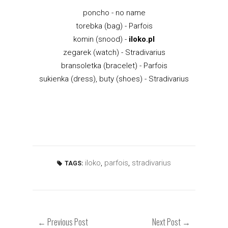
poncho - no name
torebka (bag) - Parfois
komin (snood) -
iloko.pl
zegarek (watch) - Stradivarius
bransoletka (bracelet) - Parfois
sukienka (dress), buty (shoes) - Stradivarius
iloko
,
parfois
,
stradivarius
TAGS:
← Previous Post
Next Post →