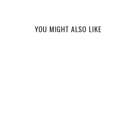
YOU MIGHT ALSO LIKE
PIANKOWA HISTORIA
JESTEM :)
TODAY