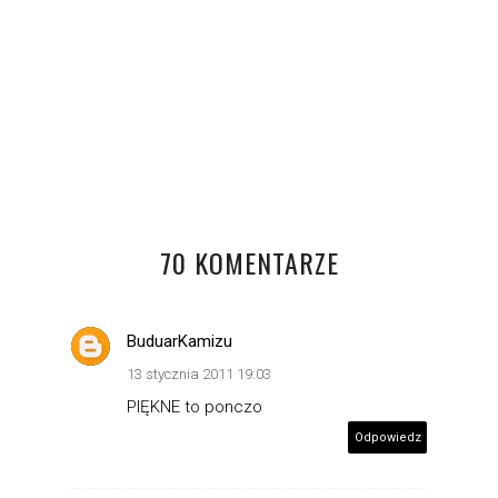
KORFU - PORTO TIMONI I STYLIZACJA
KOŃCÓWKA LATA
70 KOMENTARZE
BuduarKamizu
13 stycznia 2011 19:03
PIĘKNE to ponczo
Odpowiedz