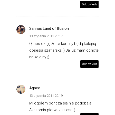
Odpowiedz
Sannas Land of Illusion
13 stycznia 2011 20:17
O, coś czuję że te kominy będą kolejną
obsesją szafiarską :) Ja już mam ochotę
na kolejny ;)
Odpowiedz
Agnee
13 stycznia 2011 20:19
Mi ogółem poncza się nie podobają.
Ale komin pierwsza klasa!:)