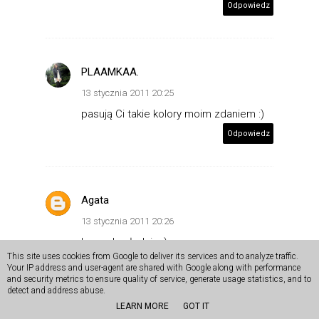
Odpowiedz
PLAAMKAA.
13 stycznia 2011 20:25
pasują Ci takie kolory moim zdaniem :)
Odpowiedz
Agata
13 stycznia 2011 20:26
baaardzo ładnie :)
This site uses cookies from Google to deliver its services and to analyze traffic.
torebka niezbyt do mnie przemawia, ale
Your IP address and user-agent are shared with Google along with performance
cała reszta strasznie mi się podoba! *.*
and security metrics to ensure quality of service, generate usage statistics, and to
detect and address abuse.
Odpowiedz
LEARN MORE
GOT IT