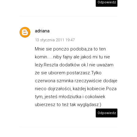
Odpowiedz
adriana
13 stycznia 2011 19:47
Mnie sie ponczo podoba,za to ten
komin.....niby fajny ale jakoś mi tu nie
leży.Reszta dodatków ok.I nie uważam
że sie ubiorem postarzasz.Tylko
czerwona szminka rzeczywiście dodaje
nieco dojrzałości, każdej kobiecie.Poza
tym, jesteś młodziutka i cokolwiek
ubierzesz to też tak wyglądasz:)
Odpowiedz