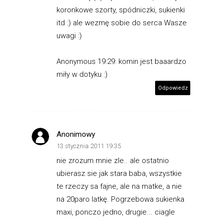
koronkowe szorty, spódniczki, sukienki
itd :) ale wezmę sobie do serca Wasze
uwagi :)
Anonymous 19:29: komin jest baaardzo
miły w dotyku :)
Odpowiedz
Anonimowy
13 stycznia 2011 19:35
nie zrozum mnie zle.. ale ostatnio
ubierasz sie jak stara baba, wszystkie
te rzeczy sa fajne, ale na matke, a nie
na 20paro latkę. Pogrzebowa sukienka
maxi, ponczo jedno, drugie... ciagle