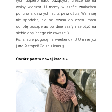
tych dopiero nadchodzących, cieszę się na
wolny wieczór. U mamy w szafie znalazłam
poncho z dawnych lat. Z pewnością Wam się
nie spodoba, ale od czasu do czasu mam
ochotę poszperać po dnie szafy i założyć na
siebie coś innego niż zawsze ;)
Ps. znacie pogodę na weekend? :D U mnie już
jutro 9 stopni! Co za luksus ;)
Otwórz post w nowej karcie »