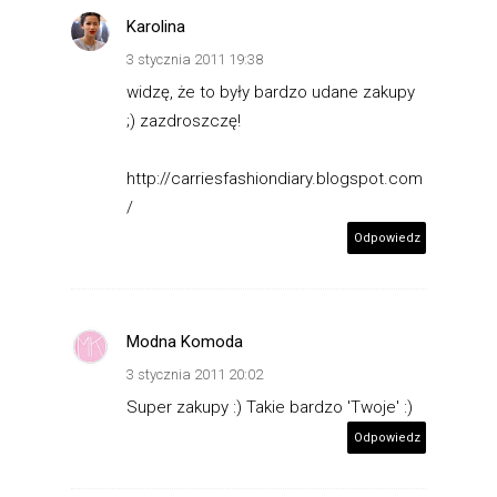
Karolina
3 stycznia 2011 19:38
widzę, że to były bardzo udane zakupy
;) zazdroszczę!
http://carriesfashiondiary.blogspot.com
/
Odpowiedz
Modna Komoda
3 stycznia 2011 20:02
Super zakupy :) Takie bardzo 'Twoje' :)
Odpowiedz