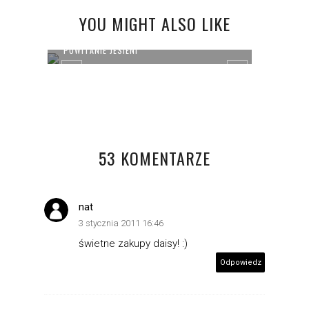
YOU MIGHT ALSO LIKE
POWITANIE JESIENI
DESER
53 KOMENTARZE
nat
3 stycznia 2011 16:46
świetne zakupy daisy! :)
Odpowiedz