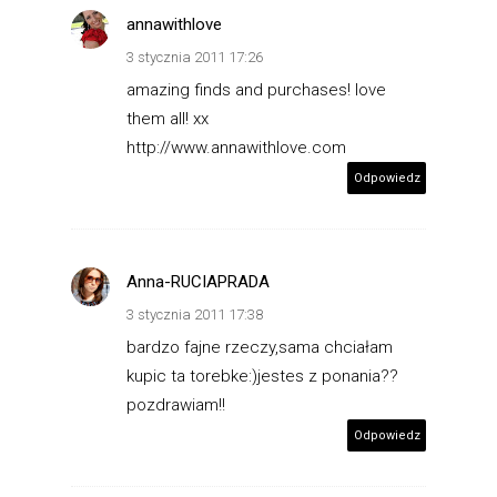
annawithlove
3 stycznia 2011 17:26
amazing finds and purchases! love
them all! xx
http://www.annawithlove.com
Odpowiedz
Anna-RUCIAPRADA
3 stycznia 2011 17:38
bardzo fajne rzeczy,sama chciałam
kupic ta torebke:)jestes z ponania??
pozdrawiam!!
Odpowiedz