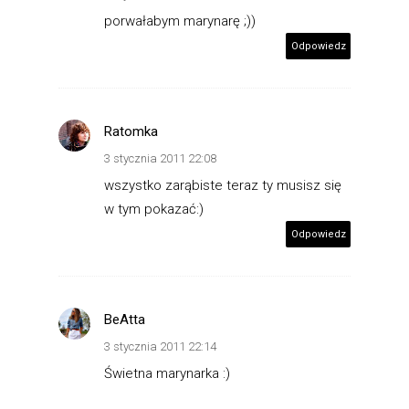
porwałabym marynarę ;))
Odpowiedz
Ratomka
3 stycznia 2011 22:08
wszystko zarąbiste teraz ty musisz się
w tym pokazać:)
Odpowiedz
BeAtta
3 stycznia 2011 22:14
Świetna marynarka :)