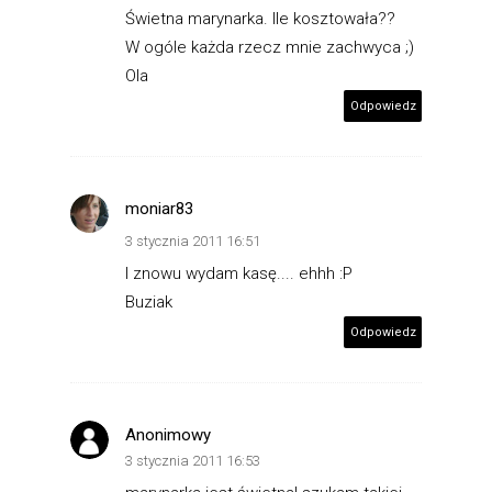
Świetna marynarka. Ile kosztowała??
W ogóle każda rzecz mnie zachwyca ;)
Ola
Odpowiedz
moniar83
3 stycznia 2011 16:51
I znowu wydam kasę.... ehhh :P
Buziak
Odpowiedz
Anonimowy
3 stycznia 2011 16:53