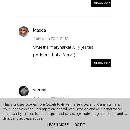
Odpowiedz
Magda
4 stycznia 2011 21:53
Swietna marynarka! A Ty jestes
podobna Katy Perry :)
Odpowiedz
surreal
5 stycznia 2011 16:44
This site uses cookies from Google to deliver its services and to analyze traffic.
Sama szukałam brązowych spodni,
Your IP address and user-agent are shared with Google along with performance
and security metrics to ensure quality of service, generate usage statistics, and to
przymierzałam kilka par, ale np w zarze
detect and address abuse.
większość było takich krótkich 7/8 - do
LEARN MORE
GOT IT
szpilek może bosko, ale ja uwielbiam