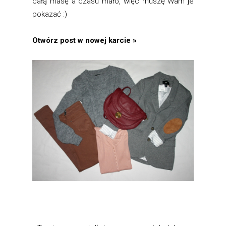
całą masę a czasu mało, więc muszę Wam je
pokazać :)
Otwórz post w nowej karcie »