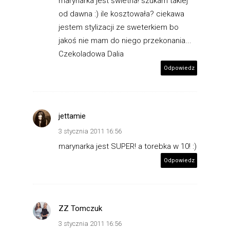
marynarka jest świetna! szukam takiej
od dawna :) ile kosztowała? ciekawa
jestem stylizacji ze sweterkiem bo
jakoś nie mam do niego przekonania...
Czekoladowa Dalia
Odpowiedz
jettamie
3 stycznia 2011 16:56
marynarka jest SUPER! a torebka w 10! :)
Odpowiedz
ZZ Tomczuk
3 stycznia 2011 16:56