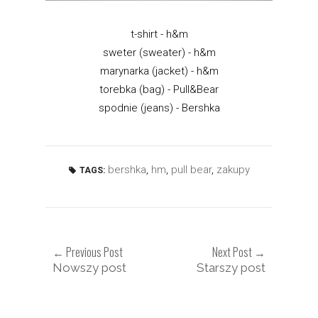
t-shirt - h&m
sweter (sweater) - h&m
marynarka (jacket) - h&m
torebka (bag) - Pull&Bear
spodnie (jeans) - Bershka
bershka
,
hm
,
pull bear
,
zakupy
TAGS:
← Previous Post
Next Post →
Nowszy post
Starszy post