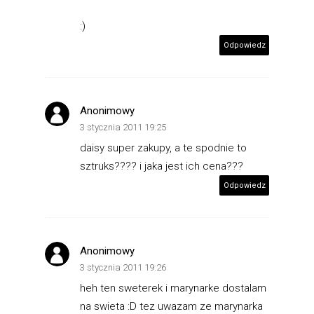
:)
Odpowiedz
Anonimowy
3 stycznia 2011 19:25
daisy super zakupy, a te spodnie to
sztruks???? i jaka jest ich cena???
Odpowiedz
Anonimowy
3 stycznia 2011 19:26
heh ten sweterek i marynarke dostalam
na swieta :D tez uwazam ze marynarka