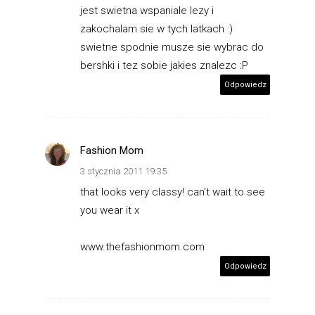
jest swietna wspaniale lezy i
zakochalam sie w tych latkach :)
swietne spodnie musze sie wybrac do
bershki i tez sobie jakies znalezc :P
Odpowiedz
Fashion Mom
3 stycznia 2011 19:35
that looks very classy! can't wait to see
you wear it x
www.thefashionmom.com
Odpowiedz