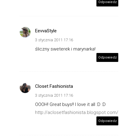
Odpowiedz
EevvaStyle
3 stycznia 2011 17:16
śliczny sweterek i marynarka!
Odpowiedz
Closet Fashionista
3 stycznia 2011 17:16
OOOH! Great buys!! I love it all :D :D
http://aclosetfashionista.blogspot.com/
Odpowiedz