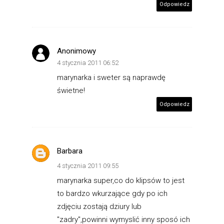
Odpowiedz
Anonimowy
4 stycznia 2011 06:52
marynarka i sweter są naprawdę
świetne!
Odpowiedz
Barbara
4 stycznia 2011 09:55
marynarka super,co do klipsów to jest
to bardzo wkurzające gdy po ich
zdjęciu zostają dziury lub
"zadry",powinni wymyslić inny sposó ich