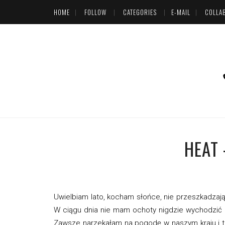
HOME
FOLLOW
CATEGORIES
E-MAIL
COLLA
HEAT 
Uwielbiam lato, kocham słońce, nie przeszkadzaj
W ciągu dnia nie mam ochoty nigdzie wychodzić
Zawsze narzekałam na pogodę w naszym kraju i to si