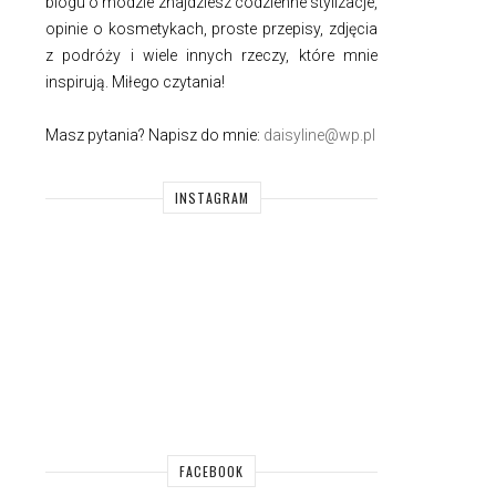
blogu o modzie znajdziesz codzienne stylizacje,
opinie o kosmetykach, proste przepisy, zdjęcia
z podróży i wiele innych rzeczy, które mnie
inspirują. Miłego czytania!
Masz pytania? Napisz do mnie:
daisyline@wp.pl
INSTAGRAM
FACEBOOK