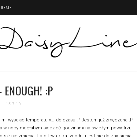
BORATE
- ENOUGH! :P
15.7.10
ą mi wysokie temperatury... do czasu :P Jestem już zmęczona :P
 a w nocy mogłabym siedzieć godzinami na świeżym powietrzu.
ę nie zmienia. Lato trwa kilka tygodni i jest nie do zniesienia.