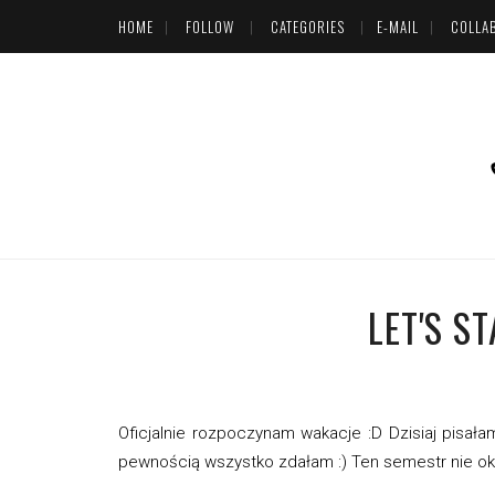
HOME
FOLLOW
CATEGORIES
E-MAIL
COLLA
LET'S S
Oficjalnie rozpoczynam wakacje :D Dzisiaj pisał
pewnością wszystko zdałam :) Ten semestr nie okaz