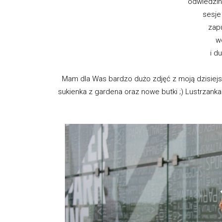
odwiedzin
sesje
zap
w
i d
Mam dla Was bardzo dużo zdjęć z moją dzisiejsz
sukienka z gardena oraz nowe butki ;) Lustrzanka