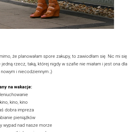
mimo, że planowałam spore zakupy, to zawiodłam się. Nic mi się
 jedną rzecz, taką, której nigdy w szafie nie miałam i jest ona dla
nowym i niecodziennym ;)
any na wakacje:
leniuchowanie
kino, kino, kino
aś dobra impreza
abianie pieniążków
ny wypad nad nasze morze