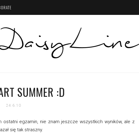
BORATE
TART SUMMER :D
24.6.10
am ostatni egzamin, nie znam jeszcze wszystkich wyników, ale z
ał się tak straszny.