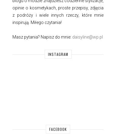
blogu o modzie znajdziesz codzienne stylizacje,
opinie o kosmetykach, proste przepisy, zdjęcia
z podróży i wiele innych rzeczy, które mnie
inspirują. Miłego czytania!
Masz pytania? Napisz do mnie:
daisyline@wp.pl
INSTAGRAM
FACEBOOK