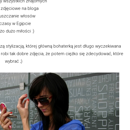
y wszystkich znajomych
 zdjęciowe na bloga
uszczanie włosów
czasy w Egipcie
użo dużo miłości :)
ą stylizacją, której główną bohaterką jest długo wyczekiwana
 robi tak dobre zdjęcia, że potem ciężko się zdecydować, które
wybrać ;)