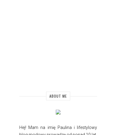
ABOUT ME
Hej! Mam na imię Paulina i
lifestylowy
blog modowy prowadzę od ponad 10 lat.