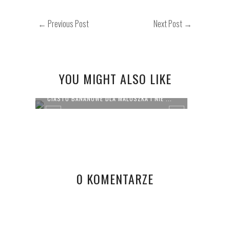
← Previous Post
Next Post →
YOU MIGHT ALSO LIKE
CIASTO BANANOWE DLA MALUSZKA I NIE ...
OSTAT
0 KOMENTARZE