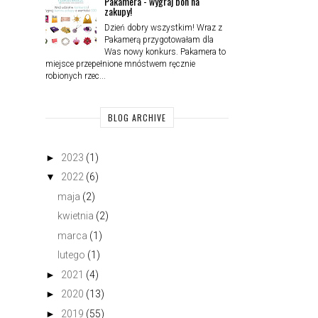
Pakamera - wygraj bon na
zakupy!
Dzień dobry wszystkim! Wraz z
Pakamerą przygotowałam dla
Was nowy konkurs. Pakamera to
miejsce przepełnione mnóstwem ręcznie
robionych rzec...
BLOG ARCHIVE
►
2023
(1)
▼
2022
(6)
maja
(2)
kwietnia
(2)
marca
(1)
lutego
(1)
►
2021
(4)
►
2020
(13)
►
2019
(55)