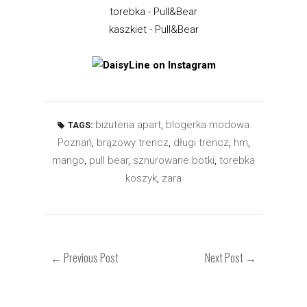
torebka - Pull&Bear
kaszkiet - Pull&Bear
biżuteria apart
,
blogerka modowa
TAGS:
Poznań
,
brązowy trencz
,
długi trencz
,
hm
,
mango
,
pull bear
,
sznurowane botki
,
torebka
koszyk
,
zara
← Previous Post
Next Post →