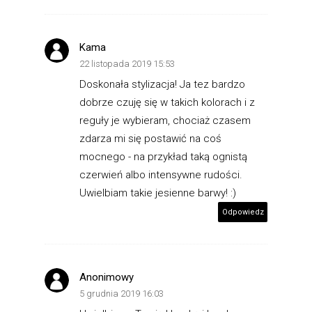
Kama
22 listopada 2019 15:53
Doskonała stylizacja! Ja tez bardzo
dobrze czuję się w takich kolorach i z
reguły je wybieram, chociaż czasem
zdarza mi się postawić na coś
mocnego - na przykład taką ognistą
czerwień albo intensywne rudości.
Uwielbiam takie jesienne barwy! :)
Odpowiedz
Anonimowy
5 grudnia 2019 16:03