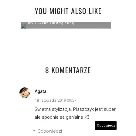
YOU MIGHT ALSO LIKE
BEŻ I CZERŃ ZIMOWĄ PORĄ
CASUA
8 KOMENTARZE
Agata
18 listopada 2019 09:57
Świetna stylizacja. Płaszczyk jest super
ale spodnie sa genialne <3
Odpowiedz
Odpowiedzi