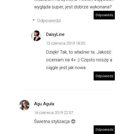
wygląda super, jest dobrze wykonana?
Odpowiedz
Odpowiedzi
DaisyLine
13 czerwca 2019 18:30
Dzięki! Tak, to właśnie ta. Jakość
oceniam na 4+ :) Często noszę a
ciągle jest jak nowa.
Odpowiedz
Agu Agula
16 czerwca 2019 22:57
Świetna stylizacja 😍
Odpowiedz