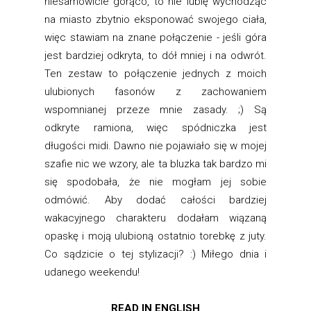
niesamowicie gorąco, to nie lubię wychodząc
na miasto zbytnio eksponować swojego ciała,
więc stawiam na znane połączenie - jeśli góra
jest bardziej odkryta, to dół mniej i na odwrót.
Ten zestaw to połączenie jednych z moich
ulubionych fasonów z zachowaniem
wspomnianej przeze mnie zasady. ;) Są
odkryte ramiona, więc spódniczka jest
długości midi. Dawno nie pojawiało się w mojej
szafie nic we wzory, ale ta bluzka tak bardzo mi
się spodobała, że nie mogłam jej sobie
odmówić. Aby dodać całości bardziej
wakacyjnego charakteru dodałam wiązaną
opaskę i moją ulubioną ostatnio torebkę z juty.
Co sądzicie o tej stylizacji? :) Miłego dnia i
udanego weekendu!
READ IN ENGLISH