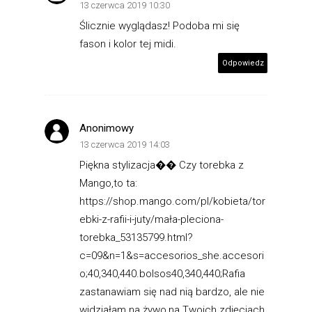
13 czerwca 2019 10:30
Ślicznie wyglądasz! Podoba mi się
fason i kolor tej midi.
Odpowiedz
Anonimowy
13 czerwca 2019 14:03
Piękna stylizacja�� Czy torebka z
Mango,to ta:
https://shop.mango.com/pl/kobieta/tor
ebki-z-rafii-i-juty/mała-pleciona-
torebka_53135799.html?
c=09&n=1&s=accesorios_she.accesori
o;40,340,440.bolsos40,340,440;Rafia
zastanawiam się nad nią bardzo, ale nie
widziałam na żywo,na Twoich zdjęciach