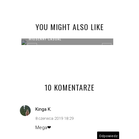
YOU MIGHT ALSO LIKE
WIOSENNY CASUAL
POWRÓ
10 KOMENTARZE
Kinga K.
8 czerwca 2019 18:29
Mega❤
Odpowiedz