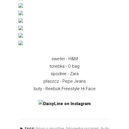
sweter - H&M
torebka - O bag
spodnie - Zara
płaszcz - Pepe Jeans
buty - Reebok Freestyle Hi Face
blog o modzie
,
blogerka poznań
,
buty