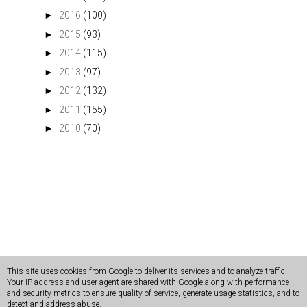
►
2016
(100)
►
2015
(93)
►
2014
(115)
►
2013
(97)
►
2012
(132)
►
2011
(155)
►
2010
(70)
This site uses cookies from Google to deliver its services and to analyze traffic.
Copyright 2022
DaisyLine
. Kopiowanie i rozpowszechnianie
Your IP address and user-agent are shared with Google along with performance
and security metrics to ensure quality of service, generate usage statistics, and to
zdjęć bez zgody autora jest zabronione.
detect and address abuse.