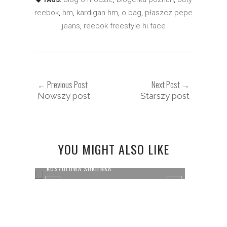
TAGS:
reebok
,
hm
,
kardigan hm
,
o bag
,
płaszcz pepe
jeans
,
reebok freestyle hi face
← Previous Post
Next Post →
Nowszy post
Starszy post
YOU MIGHT ALSO LIKE
KOSZULOWA SUKIENKA
DODAT