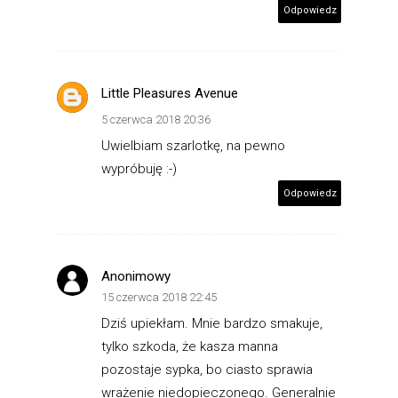
Odpowiedz
Little Pleasures Avenue
5 czerwca 2018 20:36
Uwielbiam szarlotkę, na pewno
wypróbuję :-)
Odpowiedz
Anonimowy
15 czerwca 2018 22:45
Dziś upiekłam. Mnie bardzo smakuje,
tylko szkoda, że kasza manna
pozostaje sypka, bo ciasto sprawia
wrażenie niedopieczonego. Generalnie