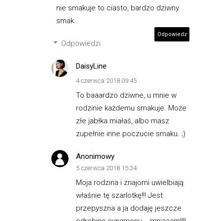
nie smakuje to ciasto, bardzo dziwny
smak..
Odpowiedz
Odpowiedzi
DaisyLine
4 czerwca 2018 09:45
To baaardzo dziwne, u mnie w
rodzinie każdemu smakuje. Może
złe jabłka miałaś, albo masz
zupełnie inne poczucie smaku. ;)
Anonimowy
5 czerwca 2018 15:34
Moja rodzina i znajomi uwielbiają
właśnie tę szarlotkę!!! Jest
przepyszna a ja dodaję jeszcze