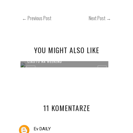
← Previous Post
Next Post →
YOU MIGHT ALSO LIKE
CIASTO NA WEEKEND
CIAST
11 KOMENTARZE
Ev DAILY