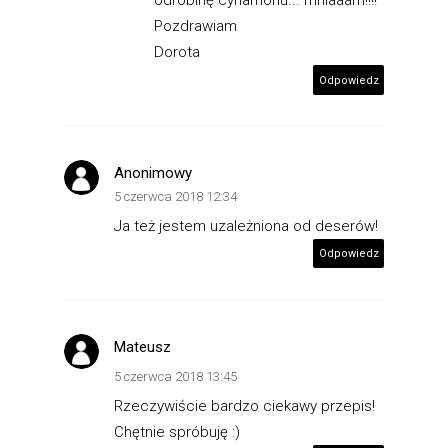
odrobinę cynamonu... mniaaam!!!!
Pozdrawiam
Dorota
Odpowiedz
Anonimowy
5 czerwca 2018 12:34
Ja też jestem uzależniona od deserów!
Odpowiedz
Mateusz
5 czerwca 2018 13:45
Rzeczywiście bardzo ciekawy przepis!
Chętnie spróbuję :)