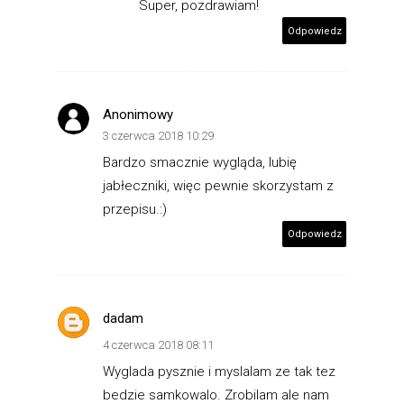
Super, pozdrawiam!
Odpowiedz
Anonimowy
3 czerwca 2018 10:29
Bardzo smacznie wygląda, lubię
jabłeczniki, więc pewnie skorzystam z
przepisu.:)
Odpowiedz
dadam
4 czerwca 2018 08:11
Wyglada pysznie i myslalam ze tak tez
bedzie samkowalo. Zrobilam ale nam