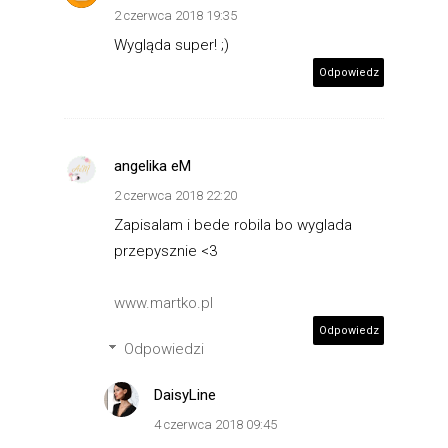
2 czerwca 2018 19:35
Wygląda super! ;)
Odpowiedz
angelika eM
2 czerwca 2018 22:20
Zapisalam i bede robila bo wyglada
przepysznie <3
www.martko.pl
Odpowiedz
Odpowiedzi
DaisyLine
4 czerwca 2018 09:45