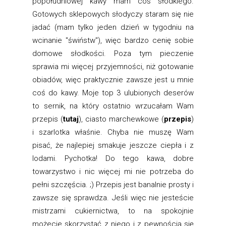
popołudniowej kawy mam coś słodkiego.
Gotowych sklepowych słodyczy staram się nie
jadać (mam tylko jeden dzień w tygodniu na
wcinanie "świństw"), więc bardzo cenię sobie
domowe słodkości. Poza tym pieczenie
sprawia mi więcej przyjemności, niż gotowanie
obiadów, więc praktycznie zawsze jest u mnie
coś do kawy. Moje top 3 ulubionych deserów
to sernik, na który ostatnio wrzucałam Wam
przepis (
tutaj
), ciasto marchewkowe (
przepis
)
i szarlotka właśnie. Chyba nie muszę Wam
pisać, że najlepiej smakuje jeszcze ciepła i z
lodami. Pychotka! Do tego kawa, dobre
towarzystwo i nic więcej mi nie potrzeba do
pełni szczęścia. ;) Przepis jest banalnie prosty i
zawsze się sprawdza. Jeśli więc nie jesteście
mistrzami cukiernictwa, to na spokojnie
możecie skorzystać z niego i z pewnością się