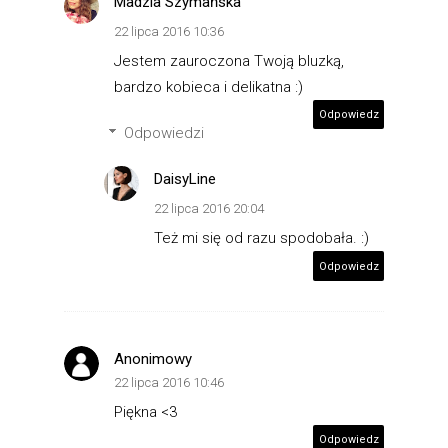
Madzia Szymańska
22 lipca 2016 10:36
Jestem zauroczona Twoją bluzką,
bardzo kobieca i delikatna :)
Odpowiedz
Odpowiedzi
DaisyLine
22 lipca 2016 20:04
Też mi się od razu spodobała. :)
Odpowiedz
Anonimowy
22 lipca 2016 10:46
Piękna <3
Odpowiedz