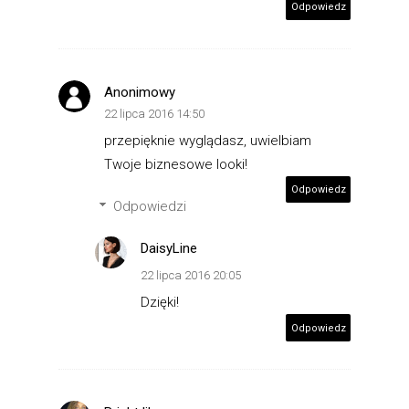
Odpowiedz
Anonimowy
22 lipca 2016 14:50
przepięknie wyglądasz, uwielbiam
Twoje biznesowe looki!
Odpowiedz
Odpowiedzi
DaisyLine
22 lipca 2016 20:05
Dzięki!
Odpowiedz