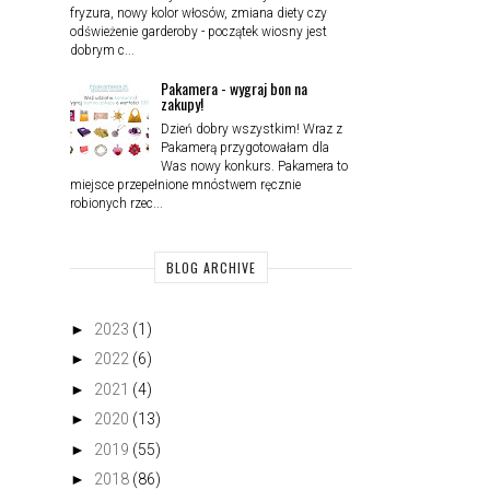
fryzura, nowy kolor włosów, zmiana diety czy
odświeżenie garderoby - początek wiosny jest
dobrym c...
Pakamera - wygraj bon na
zakupy!
Dzień dobry wszystkim! Wraz z
Pakamerą przygotowałam dla
Was nowy konkurs. Pakamera to
miejsce przepełnione mnóstwem ręcznie
robionych rzec...
BLOG ARCHIVE
►
2023
(1)
►
2022
(6)
►
2021
(4)
►
2020
(13)
►
2019
(55)
►
2018
(86)