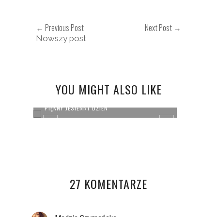
← Previous Post
Next Post →
Nowszy post
YOU MIGHT ALSO LIKE
...
PIĘKNY JESIENNY DZIEŃ
TAKIE 
27 KOMENTARZE