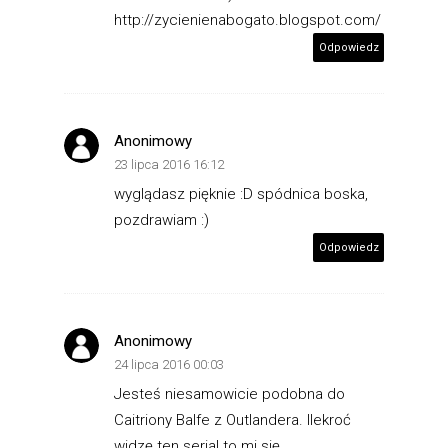
http://zycienienabogato.blogspot.com/
Odpowiedz
Anonimowy
23 lipca 2016 16:12
wyglądasz pięknie :D spódnica boska,
pozdrawiam :)
Odpowiedz
Anonimowy
24 lipca 2016 00:03
Jesteś niesamowicie podobna do
Caitriony Balfe z Outlandera. Ilekroć
widzę ten serial to mi się