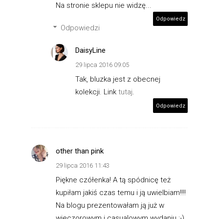
Na stronie sklepu nie widzę...
Odpowiedz
Odpowiedzi
DaisyLine
29 lipca 2016 09:05
Tak, bluzka jest z obecnej
kolekcji. Link
tutaj
.
Odpowiedz
other than pink
29 lipca 2016 11:43
Piękne czółenka! A tą spódnicę też
kupiłam jakiś czas temu i ją uwielbiam!!!!
Na blogu prezentowałam ją już w
wieczorowym i casualowym wydaniu :-)