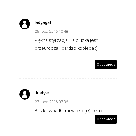
ladyagat
26 lipca 2016 10:48
Piękna stylizacja! Ta bluzka jest
przeurocza i bardzo kobieca :)
Odpowiedz
Justyle
27 lipca 2016 07:36
Bluzka wpadła mi w oko :) ślicznie
Odpowiedz