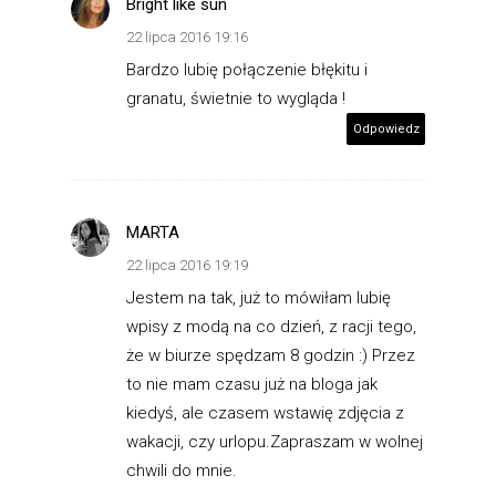
Bright like sun
22 lipca 2016 19:16
Bardzo lubię połączenie błękitu i
granatu, świetnie to wygląda !
Odpowiedz
MARTA
22 lipca 2016 19:19
Jestem na tak, już to mówiłam lubię
wpisy z modą na co dzień, z racji tego,
że w biurze spędzam 8 godzin :) Przez
to nie mam czasu już na bloga jak
kiedyś, ale czasem wstawię zdjęcia z
wakacji, czy urlopu.Zapraszam w wolnej
chwili do mnie.