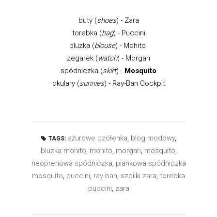
buty (
shoes
) - Zara
torebka (
bag
) - Puccini
bluzka (
blouse
) - Mohito
zegarek (
watch
) - Morgan
spódniczka (
skirt
) -
Mosquito
okulary (
sunnies
) - Ray-Ban Cockpit
ażurowe czółenka
,
blog modowy
,
TAGS:
bluzka mohito
,
mohito
,
morgan
,
mosquito
,
neoprenowa spódniczka
,
piankowa spódniczka
mosquito
,
puccini
,
ray-ban
,
szpilki zara
,
torebka
puccini
,
zara