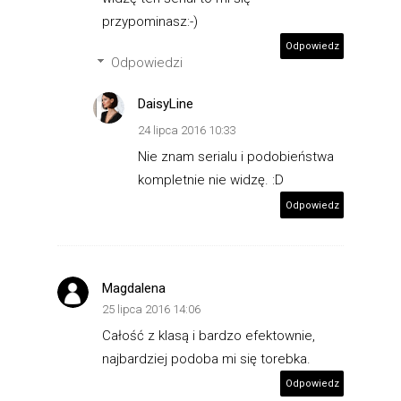
przypominasz:-)
Odpowiedz
Odpowiedzi
DaisyLine
24 lipca 2016 10:33
Nie znam serialu i podobieństwa
kompletnie nie widzę. :D
Odpowiedz
Magdalena
25 lipca 2016 14:06
Całość z klasą i bardzo efektownie,
najbardziej podoba mi się torebka.
Odpowiedz