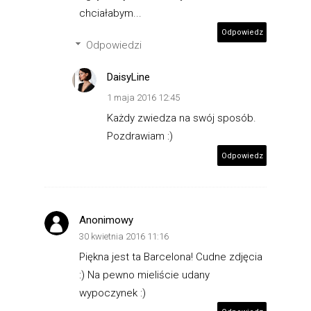
chciałabym...
Odpowiedz
Odpowiedzi
DaisyLine
1 maja 2016 12:45
Każdy zwiedza na swój sposób.
Pozdrawiam :)
Odpowiedz
Anonimowy
30 kwietnia 2016 11:16
Piękna jest ta Barcelona! Cudne zdjęcia
:) Na pewno mieliście udany
wypoczynek :)