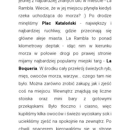
jednej z najbardziej znanych ulic w mieście - La
Rambla. Wiecie, że w jej miejscu płynęła kiedyś
rzeka uchodząca do morza? :) Po drodze
minęliśmy
Plac Kataloński
- największy i
najbardziej ruchliwy, gdzie przecinają się
główne aleje miasta. La Rambla to ponad
kilometrowy deptak - idąc nim w kierunku
morza w połowie drogi po prawej stronie
mijamy najbardziej popularny miejski targ -
La
Boqueria
. W środku cały przekrój świeżych ryb,
mięs, owoców morza, warzyw... czego tam nie
było. Można zarówno zrobić zakupy, jak i zjeść
coś na miejscu. Wewnątrz znajdują się liczne
stoiska oraz mini bary z gotowymi
przekąskami. Było tłoczno i ciasno, więc
kupiliśmy kilka owoców i świeżo wyciskany sok i
uciekliśmy zjeść na spokojnie na zewnątrz. Po
chwili spacerem kierowaliśmy się w stronę