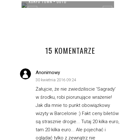
KÓW
KORFU TOWN + OOTD
KORFU
15 KOMENTARZE
Anonimowy
30 kwietnia 2016 09:24
Żałujcie, że nie zwiedziliscie 'Sagrady'
w środku, robi piorunujące wrażenie!
Jak dla mnie to punkt obowiązkowy
wizyty w Barcelonie :) Fakt ceny biletów
są strasznie drogie... Tutaj 20 kilka euro,
tam 20 kilka euro... Ale pojechać i
oglądać tylko z zewnątrz nie