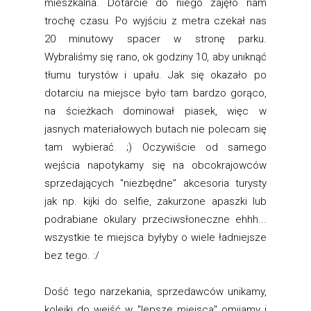
mieszkalna. Dotarcie do niego zajęło nam
trochę czasu. Po wyjściu z metra czekał nas
20 minutowy spacer w stronę parku.
Wybraliśmy się rano, ok godziny 10, aby uniknąć
tłumu turystów i upału. Jak się okazało po
dotarciu na miejsce było tam bardzo gorąco,
na ścieżkach dominował piasek, więc w
jasnych materiałowych butach nie polecam się
tam wybierać. ;) Oczywiście od samego
wejścia napotykamy się na obcokrajowców
sprzedających "niezbędne" akcesoria turysty
jak np. kijki do selfie, zakurzone apaszki lub
podrabiane okulary przeciwsłoneczne ehhh...
wszystkie te miejsca byłyby o wiele ładniejsze
bez tego. :/
Dość tego narzekania, sprzedawców unikamy,
kolejki do wejść w "lepsze miejsca" omijamy i