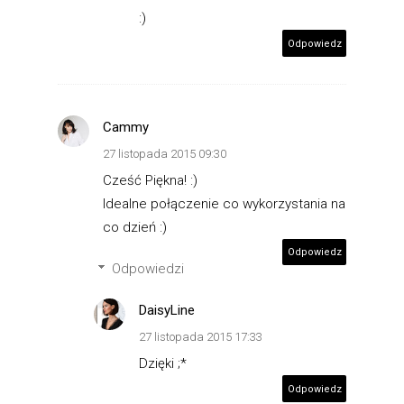
:)
Odpowiedz
Cammy
27 listopada 2015 09:30
Cześć Piękna! :)
Idealne połączenie co wykorzystania na
co dzień :)
Odpowiedz
Odpowiedzi
DaisyLine
27 listopada 2015 17:33
Dzięki ;*
Odpowiedz