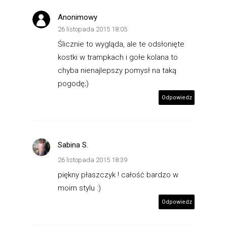
Anonimowy
26 listopada 2015 18:05
Ślicznie to wygląda, ale te odsłonięte
kostki w trampkach i gołe kolana to
chyba nienajlepszy pomysł na taką
pogodę;)
Odpowiedz
Sabina S.
26 listopada 2015 18:39
piękny płaszczyk ! całość bardzo w
moim stylu :)
Odpowiedz