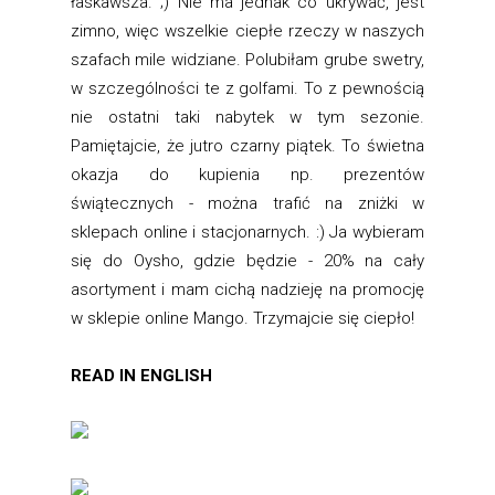
łaskawsza. ;) Nie ma jednak co ukrywać, jest
zimno, więc wszelkie ciepłe rzeczy w naszych
szafach mile widziane. Polubiłam grube swetry,
w szczególności te z golfami. To z pewnością
nie ostatni taki nabytek w tym sezonie.
Pamiętajcie, że jutro czarny piątek. To świetna
okazja do kupienia np. prezentów
świątecznych - można trafić na zniżki w
sklepach online i stacjonarnych. :) Ja wybieram
się do Oysho, gdzie będzie - 20% na cały
asortyment i mam cichą nadzieję na promocję
w sklepie online Mango. Trzymajcie się ciepło!
READ IN ENGLISH