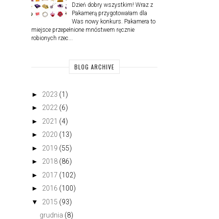
Dzień dobry wszystkim! Wraz z
Pakamerą przygotowałam dla
Was nowy konkurs. Pakamera to
miejsce przepełnione mnóstwem ręcznie
robionych rzec...
BLOG ARCHIVE
►
2023
(1)
►
2022
(6)
►
2021
(4)
►
2020
(13)
►
2019
(55)
►
2018
(86)
►
2017
(102)
►
2016
(100)
▼
2015
(93)
grudnia
(8)