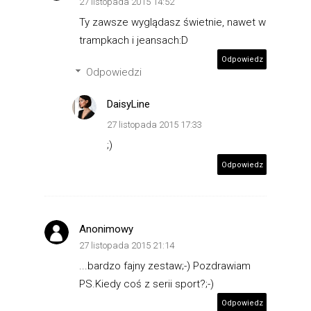
27 listopada 2015 14:52
Ty zawsze wyglądasz świetnie, nawet w
trampkach i jeansach:D
Odpowiedz
Odpowiedzi
DaisyLine
27 listopada 2015 17:33
;)
Odpowiedz
Anonimowy
27 listopada 2015 21:14
...bardzo fajny zestaw;-) Pozdrawiam
PS.Kiedy coś z serii sport?;-)
Odpowiedz