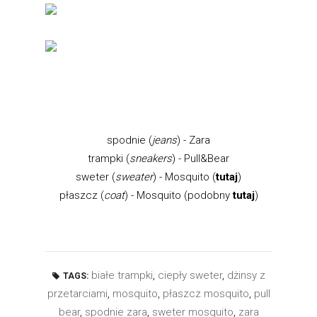
spodnie (
jeans
) - Zara
trampki (
sneakers
) - Pull&Bear
sweter (
sweater
) - Mosquito (
tutaj
)
płaszcz (
coat
) - Mosquito (podobny
tutaj
)
białe trampki
,
ciepły sweter
,
dżinsy z
TAGS:
przetarciami
,
mosquito
,
płaszcz mosquito
,
pull
bear
,
spodnie zara
,
sweter mosquito
,
zara