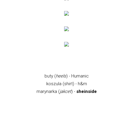
buty (
heels
) - Humanic
koszula (shirt) - h&m
marynarka (
jakcet
) -
sheinside