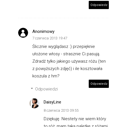
Odpowiedz
Anonimowy
7 czerwca 2013 19:47
Ślicznie wyglądasz :) przepięknie
ułożone włosy - strasznie Ci pasują.
Zdradź tylko jakiego używasz różu (ten
z powyższych zdjęć) i ile kosztowała
koszula z hm?
Odpowiedz
Odpowiedzi
DaisyLine
8 czerwca 2013 09:55
Dziękuję. Niestety nie wiem który
to róż, mam taką paletkę z różami,