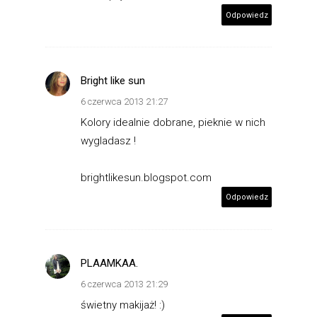
Odpowiedz
Bright like sun
6 czerwca 2013 21:27
Kolory idealnie dobrane, pieknie w nich
wygladasz !
brightlikesun.blogspot.com
Odpowiedz
PLAAMKAA.
6 czerwca 2013 21:29
świetny makijaż! :)