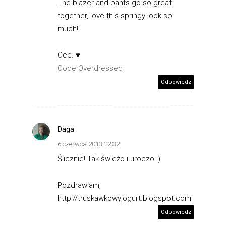
The blazer and pants go so great
together, love this springy look so
much!
Cee. ♥
Code Overdressed
Odpowiedz
Daga
6 czerwca 2013 22:32
Ślicznie! Tak świeżo i uroczo :)
Pozdrawiam,
http://truskawkowyjogurt.blogspot.com
Odpowiedz