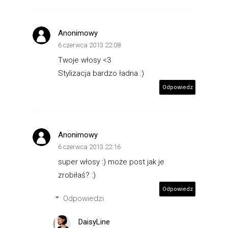
Anonimowy
6 czerwca 2013 22:08
Twoje włosy <3
Stylizacja bardzo ładna :)
Odpowiedz
Anonimowy
6 czerwca 2013 22:16
super włosy :) może post jak je
zrobiłaś? :)
Odpowiedz
Odpowiedzi
DaisyLine