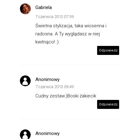
Gabriela
7 czerwca 2013 07:59
Świetna stylizacja, taka wiosenna i
radosna. A Ty wyglądasz w niej
kwitnąco! :)
Odpowiedz
Anonimowy
7 czerwca 2013 09:49
Cudny zestaw:)Boski żakiecik
Odpowiedz
Anonimowy