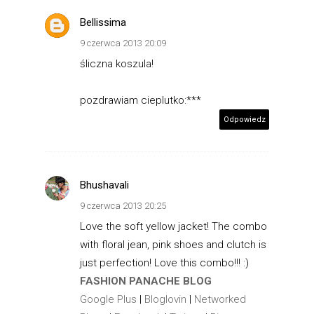
Bellissima
9 czerwca 2013 20:09
śliczna koszula!
pozdrawiam cieplutko:***
Odpowiedz
Bhushavali
9 czerwca 2013 20:25
Love the soft yellow jacket! The combo
with floral jean, pink shoes and clutch is
just perfection! Love this combo!!! :)
FASHION PANACHE BLOG
Google Plus
|
Bloglovin
|
Networked