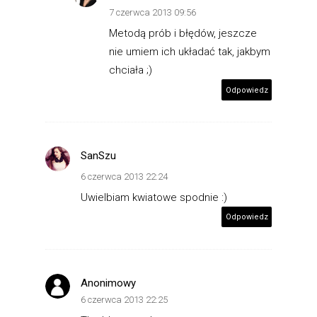
7 czerwca 2013 09:56
Metodą prób i błędów, jeszcze
nie umiem ich układać tak, jakbym
chciała ;)
Odpowiedz
SanSzu
6 czerwca 2013 22:24
Uwielbiam kwiatowe spodnie :)
Odpowiedz
Anonimowy
6 czerwca 2013 22:25