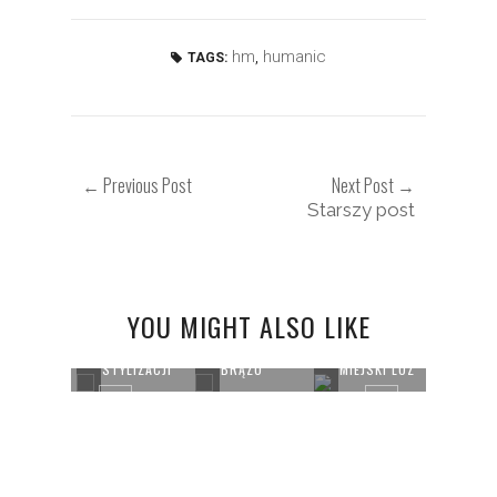
hm
,
humanic
TAGS:
← Previous Post
Next Post →
Starszy post
YOU MIGHT ALSO LIKE
KULOTY W
WAKACYJNEJ
ODCIENIE
FKI
STYLIZACJI
BRĄZU
MIEJSKI LUZ
SUNNY