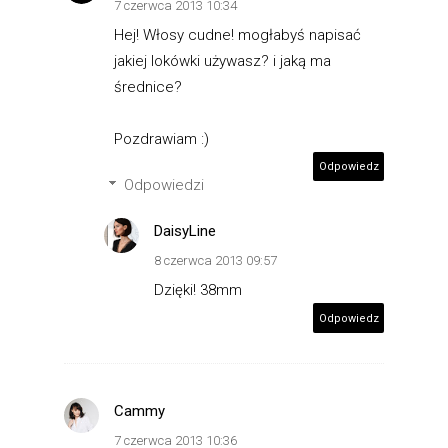
7 czerwca 2013 10:34
Hej! Włosy cudne! mogłabyś napisać
jakiej lokówki używasz? i jaką ma
średnice?
Pozdrawiam :)
Odpowiedz
Odpowiedzi
DaisyLine
8 czerwca 2013 09:57
Dzięki! 38mm
Odpowiedz
Cammy
7 czerwca 2013 10:36