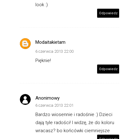
look :)
Odpowiedz
Modaitakietam
6 czerwca 2013 22:00
Pięknie!
Odpowiedz
Anonimowy
6 czerwca 2013 22:01
Bardzo wiosennie i radośnie :) Dzieci
dają tyle radości! I widzę, że do koloru
wracasz? bo końcówki ciemniejsze