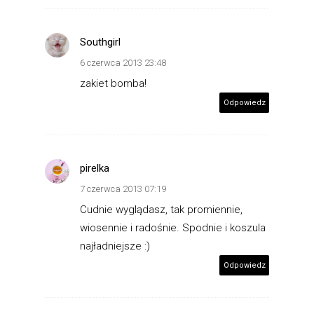
Southgirl
6 czerwca 2013 23:48
zakiet bomba!
Odpowiedz
pirelka
7 czerwca 2013 07:19
Cudnie wyglądasz, tak promiennie,
wiosennie i radośnie. Spodnie i koszula
najładniejsze :)
Odpowiedz