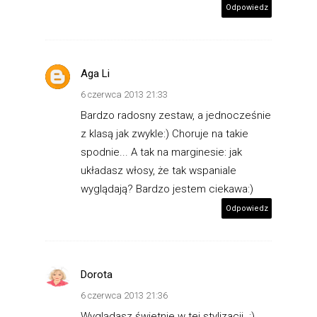
Odpowiedz
Aga Li
6 czerwca 2013 21:33
Bardzo radosny zestaw, a jednocześnie
z klasą jak zwykle:) Choruje na takie
spodnie... A tak na marginesie: jak
układasz włosy, że tak wspaniale
wyglądają? Bardzo jestem ciekawa:)
Odpowiedz
Dorota
6 czerwca 2013 21:36
Wyglądasz świetnie w tej stylizacji. :)