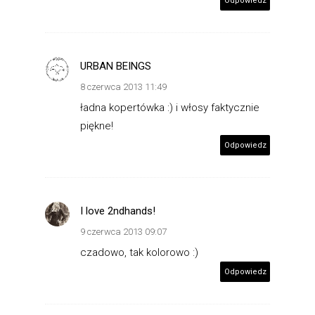
Odpowiedz
URBAN BEINGS
8 czerwca 2013 11:49
ładna kopertówka :) i włosy faktycznie
piękne!
Odpowiedz
I love 2ndhands!
9 czerwca 2013 09:07
czadowo, tak kolorowo :)
Odpowiedz