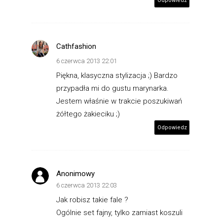
Odpowiedz
Cathfashion
6 czerwca 2013 22:01
Piękna, klasyczna stylizacja ;) Bardzo
przypadła mi do gustu marynarka.
Jestem właśnie w trakcie poszukiwań
żółtego żakieciku ;)
Odpowiedz
Anonimowy
6 czerwca 2013 22:03
Jak robisz takie fale ?
Ogólnie set fajny, tylko zamiast koszuli