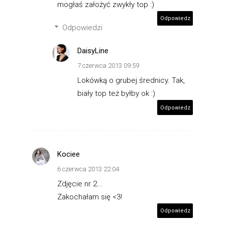
mogłaś założyć zwykły top :)
Odpowiedz
Odpowiedzi
DaisyLine
7 czerwca 2013 09:59
Lokówką o grubej średnicy. Tak,
biały top też byłby ok :)
Odpowiedz
Kociee
6 czerwca 2013 22:04
Zdjęcie nr 2...
Zakochałam się <3!
Odpowiedz