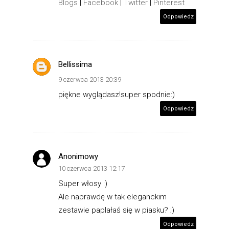
Blogs
|
Facebook
|
Twitter
|
Pinterest
Odpowiedz
Bellissima
9 czerwca 2013 20:39
piękne wyglądasz!super spodnie:)
Odpowiedz
Anonimowy
10 czerwca 2013 12:17
Super włosy :)
Ale naprawdę w tak eleganckim
zestawie paplałaś się w piasku? ;)
Odpowiedz