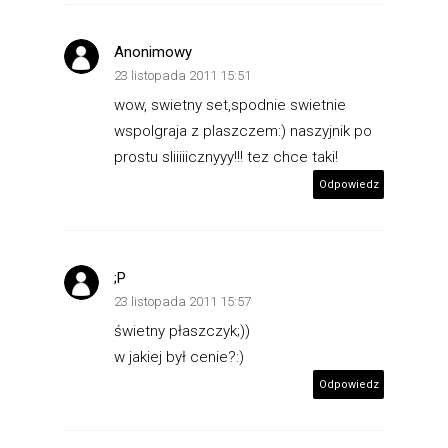
Anonimowy
23 listopada 2011 15:51
wow, swietny set,spodnie swietnie
wspolgraja z plaszczem:) naszyjnik po
prostu sliiiiicznyyy!!! tez chce taki!
Odpowiedz
;P
23 listopada 2011 15:57
świetny płaszczyk;))
w jakiej był cenie?:)
Odpowiedz