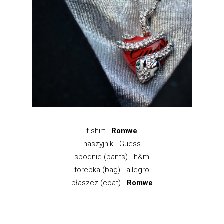
t-shirt -
Romwe
naszyjnik - Guess
spodnie (pants) - h&m
torebka (bag) - allegro
płaszcz (coat) -
Romwe