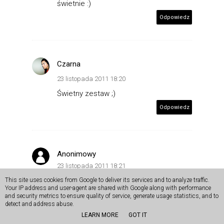
świetnie :)
Odpowiedz
Czarna
23 listopada 2011 18:20
Świetny zestaw ;)
Odpowiedz
Anonimowy
23 listopada 2011 18:21
uwielbiam Cie w takich zestawieniach!
This site uses cookies from Google to deliver its services and to analyze traffic.
Your IP address and user-agent are shared with Google along with performance
Odpowiedz
and security metrics to ensure quality of service, generate usage statistics, and to
detect and address abuse.
LEARN MORE
GOT IT