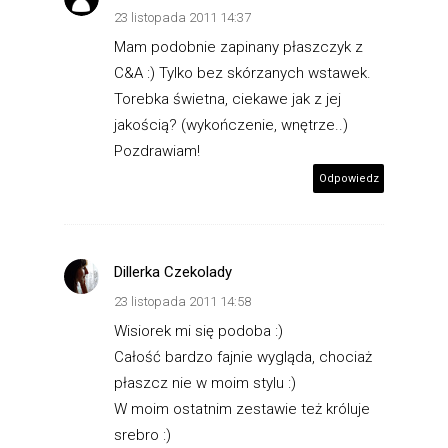
23 listopada 2011 14:37
Mam podobnie zapinany płaszczyk z
C&A :) Tylko bez skórzanych wstawek.
Torebka świetna, ciekawe jak z jej
jakością? (wykończenie, wnętrze..)
Pozdrawiam!
Odpowiedz
Dillerka Czekolady
23 listopada 2011 14:58
Wisiorek mi się podoba :)
Całość bardzo fajnie wygląda, chociaż
płaszcz nie w moim stylu :)
W moim ostatnim zestawie też króluje
srebro :)