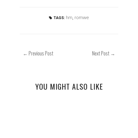
hm
,
romwe
TAGS:
← Previous Post
Next Post →
YOU MIGHT ALSO LIKE
STRIPES
PASTELE NA WIOSNĘ
STRÓJ DNIA Z KARMELOWYM TRENCZEM