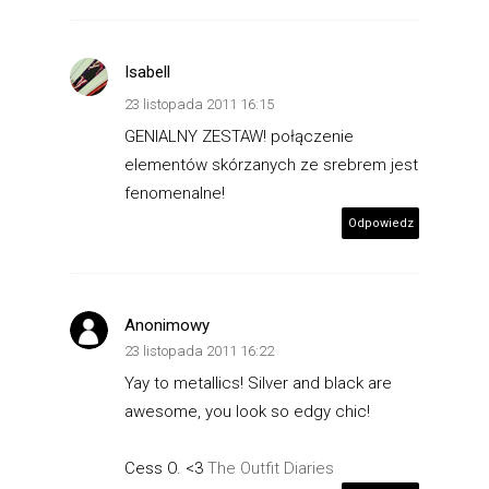
Isabell
23 listopada 2011 16:15
GENIALNY ZESTAW! połączenie
elementów skórzanych ze srebrem jest
fenomenalne!
Odpowiedz
Anonimowy
23 listopada 2011 16:22
Yay to metallics! Silver and black are
awesome, you look so edgy chic!
Cess O. <3
The Outfit Diaries