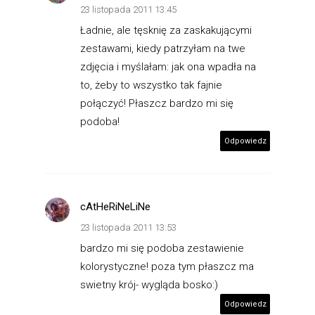
23 listopada 2011 13:45
Ładnie, ale tęsknię za zaskakującymi
zestawami, kiedy patrzyłam na twe
zdjęcia i myślałam: jak ona wpadła na
to, żeby to wszystko tak fajnie
połączyć! Płaszcz bardzo mi się
podoba!
Odpowiedz
cAtHeRiNeLiNe
23 listopada 2011 13:53
bardzo mi się podoba zestawienie
kolorystyczne! poza tym płaszcz ma
swietny krój- wygląda bosko:)
Odpowiedz