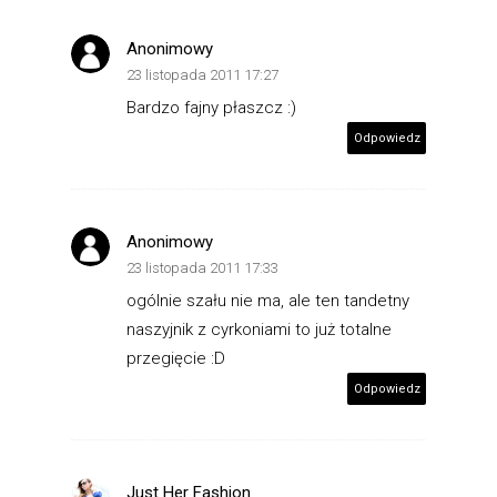
Anonimowy
23 listopada 2011 17:27
Bardzo fajny płaszcz :)
Odpowiedz
Anonimowy
23 listopada 2011 17:33
ogólnie szału nie ma, ale ten tandetny
naszyjnik z cyrkoniami to już totalne
przegięcie :D
Odpowiedz
Just Her Fashion