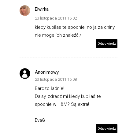
Elwirka
23 listopada 2011 16:02
kiedy kupiłas te spodnie, no ja za chiny
nie moge ich znaleźć;/
Odpowiedz
Anonimowy
23 listopada 2011 16:08
Bardzo ładnie!
Daisy, zdradź mi kiedy kupiłaś te
spodnie w H&M? Są extra!
EvaG
Odpowiedz