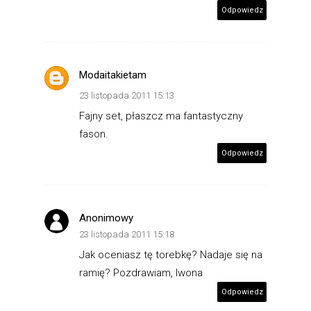
Odpowiedz
Modaitakietam
23 listopada 2011 15:13
Fajny set, płaszcz ma fantastyczny
fason.
Odpowiedz
Anonimowy
23 listopada 2011 15:18
Jak oceniasz tę torebkę? Nadaje się na
ramię? Pozdrawiam, Iwona
Odpowiedz