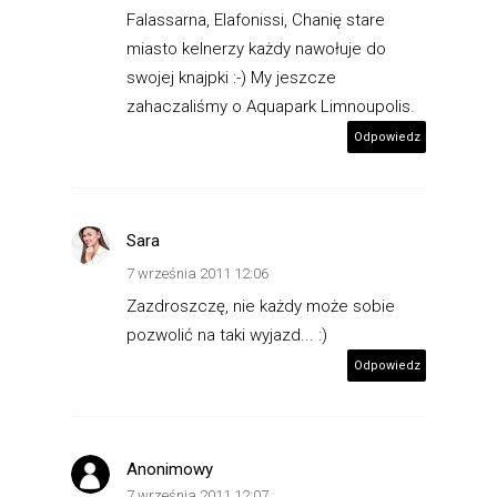
Falassarna, Elafonissi, Chanię stare
miasto kelnerzy każdy nawołuje do
swojej knajpki :-) My jeszcze
zahaczaliśmy o Aquapark Limnoupolis.
Odpowiedz
Sara
7 września 2011 12:06
Zazdroszczę, nie każdy może sobie
pozwolić na taki wyjazd... :)
Odpowiedz
Anonimowy
7 września 2011 12:07