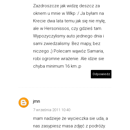
Zazdroszcze jak widzę deszcz za
oknem u mnie w Wlkp :/ Ja byłam na
Krecie dwa lata temu jak się nie mylę,
ale w Hersonissos, czy gdzieś tam.
Wypozyczylismy auto jednego dnia i
sami zwiedzalismy. Bez mapy, bez
niczego ;) Polecam wąwóz Samaria,
robi ogromne wrażenie. Ale idzie sie
chyba minimum 16 km ;p
Odpowiedz
jmn
7 września 2011 10:40
mam nadzieje że wycieczka sie uda, a
nas zasypiesz masa zdjęć z podróży.