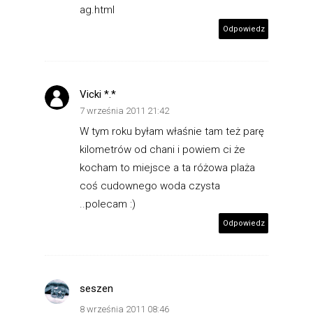
ag.html
Odpowiedz
Vicki *.*
7 września 2011 21:42
W tym roku byłam właśnie tam też parę
kilometrów od chani i powiem ci że
kocham to miejsce a ta różowa plaża
coś cudownego woda czysta
..polecam :)
Odpowiedz
seszen
8 września 2011 08:46