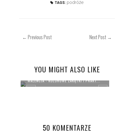
podróże
TAGS:
← Previous Post
Next Post →
YOU MIGHT ALSO LIKE
...
WALENCJA - KOLOROWE ZAKĄTKI I PRAKT...
OOTD 
50 KOMENTARZE