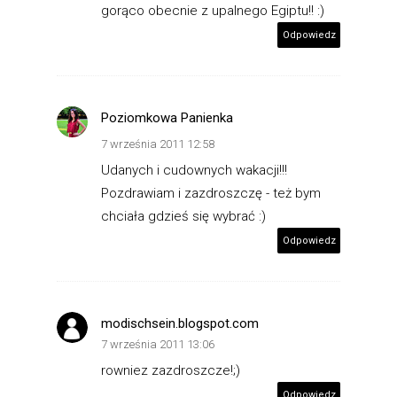
gorąco obecnie z upalnego Egiptu!! :)
Odpowiedz
Poziomkowa Panienka
7 września 2011 12:58
Udanych i cudownych wakacji!!!
Pozdrawiam i zazdroszczę - też bym
chciała gdzieś się wybrać :)
Odpowiedz
modischsein.blogspot.com
7 września 2011 13:06
rowniez zazdroszcze!;)
Odpowiedz