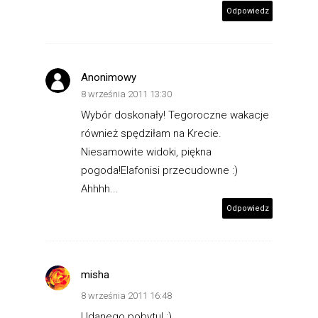
Odpowiedz
Anonimowy
8 września 2011 13:30
Wybór doskonały! Tegoroczne wakacje
również spędziłam na Krecie.
Niesamowite widoki, piękna
pogoda!Elafonisi przecudowne :)
Ahhhh...
Odpowiedz
misha
8 września 2011 16:48
Udanego pobytu! :)