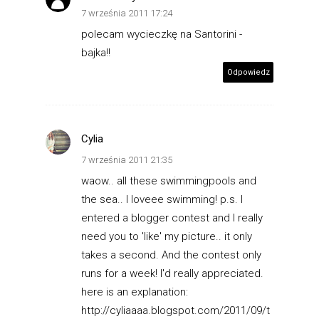
7 września 2011 17:24
polecam wycieczkę na Santorini -
bajka!!
Odpowiedz
Cylia
7 września 2011 21:35
waow.. all these swimmingpools and
the sea.. I loveee swimming! p.s. I
entered a blogger contest and I really
need you to 'like' my picture.. it only
takes a second. And the contest only
runs for a week! I'd really appreciated.
here is an explanation:
http://cyliaaaa.blogspot.com/2011/09/t