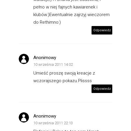
pełno w niej fajnych kawiarenek i
klubów:)Ewentualnie zajrzyj wieczorem
do Rethimno:)
Odpowiedz
Anonimowy
10 września 2011 14:02
Umieść proszę swoją kreacje z
wczorajszego pokazu.Plissss
Odpowiedz
Anonimowy
10 września 2011 22:13