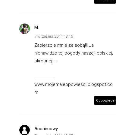
M.
7 września 2011 13:15
Zabierzcie mnie ze sobą!!! Ja
nienawidzę tej pogody naszej, polskiej,
okropnej....
___________
www.mojemaleopowiesci.blogspot.co
m
Odpowiedz
Anonimowy