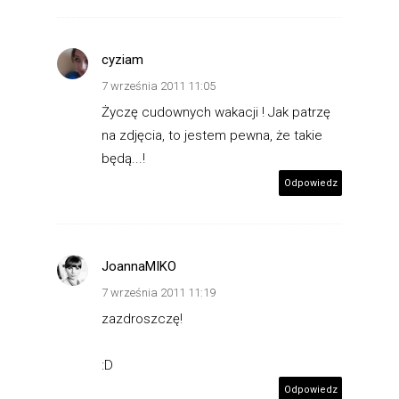
cyziam
7 września 2011 11:05
Życzę cudownych wakacji ! Jak patrzę
na zdjęcia, to jestem pewna, że takie
będą...!
Odpowiedz
JoannaMIKO
7 września 2011 11:19
zazdroszczę!
:D
Odpowiedz