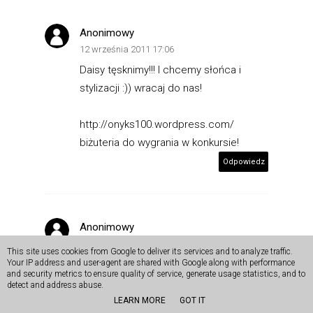
Anonimowy
12 września 2011 17:06
Daisy tęsknimy!!! I chcemy słońca i
stylizacji :)) wracaj do nas!
http://onyks100.wordpress.com/
biżuteria do wygrania w konkursie!
Odpowiedz
Anonimowy
14 września 2011 11:18
This site uses cookies from Google to deliver its services and to analyze traffic.
To jest wyspa, więc wszystkie
Your IP address and user-agent are shared with Google along with performance
and security metrics to ensure quality of service, generate usage statistics, and to
miejscowe kawiarenki i restauracje są
detect and address abuse.
warte polecenia. Nie rób z siebie
LEARN MORE
GOT IT