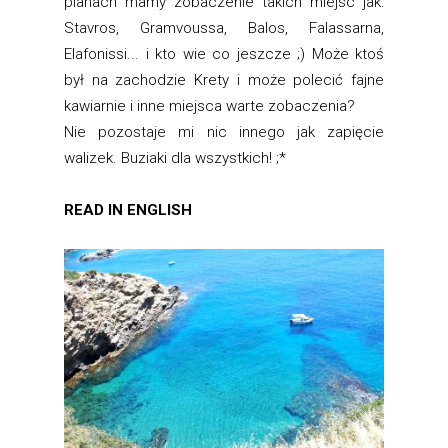
planach mamy zobaczenie takich miejsc jak:
Stavros, Gramvoussa, Balos, Falassarna,
Elafonissi... i kto wie co jeszcze ;) Może ktoś
był na zachodzie Krety i może polecić fajne
kawiarnie i inne miejsca warte zobaczenia?
Nie pozostaje mi nic innego jak zapięcie
walizek. Buziaki dla wszystkich! ;*
READ IN ENGLISH