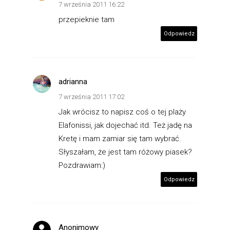
7 września 2011 16:22
przepieknie tam
Odpowiedz
adrianna
7 września 2011 17:02
Jak wrócisz to napisz coś o tej plaży
Elafonissi, jak dojechać itd. Też jadę na
Kretę i mam zamiar się tam wybrać.
Słyszałam, że jest tam różowy piasek?
Pozdrawiam:)
Odpowiedz
Anonimowy