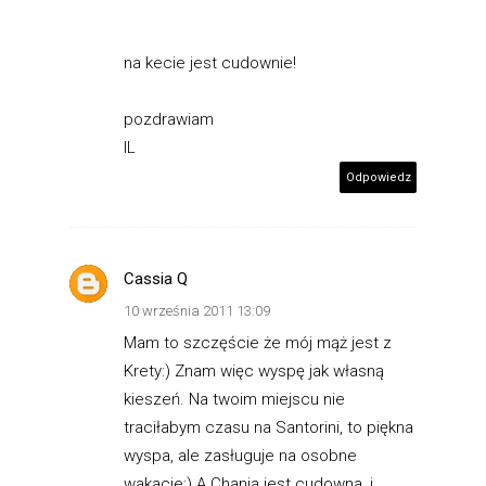
na kecie jest cudownie!
pozdrawiam
IL
Odpowiedz
Cassia Q
10 września 2011 13:09
Mam to szczęście że mój mąż jest z
Krety:) Znam więc wyspę jak własną
kieszeń. Na twoim miejscu nie
traciłabym czasu na Santorini, to piękna
wyspa, ale zasługuje na osobne
wakacje;) A Chania jest cudowna, i