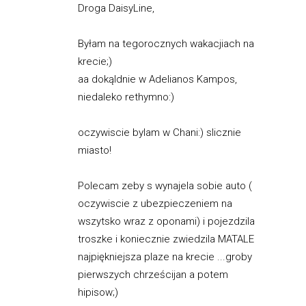
Droga DaisyLine,
Byłam na tegorocznych wakacjiach na
krecie;)
aa dokąldnie w Adelianos Kampos,
niedaleko rethymno:)
oczywiscie bylam w Chani:) slicznie
miasto!
Polecam zeby s wynajela sobie auto (
oczywiscie z ubezpieczeniem na
wszytsko wraz z oponami) i pojezdzila
troszke i koniecznie zwiedzila MATALE
najpiękniejsza plaze na krecie ...groby
pierwszych chrześcijan a potem
hipisow;)