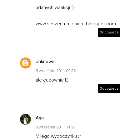
udanych waakcji :)
www.seszenatmidnight.blogspot.com
Odpowiedz
Unknown
8 września 2011 09:32
ale cudownie !;)
Odpowiedz
Aga
8 września 2011 11:27
Milego wypoczynku ;*