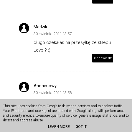
Madzik
30 kwietnia 2011 13:57
długo czekałas na przesyłkę ze sklepu
Love ? :)
Odpowiedz
Anonimowy
30 kwietnia 2011 13:58
Mam pytanie ile kosztuje przesyłka do
This site uses cookies from Google to deliver its services and to analyze traffic.
PL jeśli zamawiamy coś od LOVE ? z
Your IP address and user-agent are shared with Google along with performance
and security metrics to ensure quality of service, generate usage statistics, and to
góry dziękuje za odp . Kasia
detect and address abuse.
Odpowiedz
LEARN MORE
GOT IT