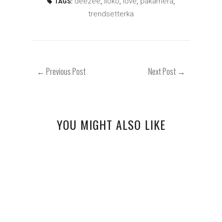
deezee
,
iloko
,
love
,
pakamera
,
TAGS:
trendsetterka
← Previous Post
Next Post →
YOU MIGHT ALSO LIKE