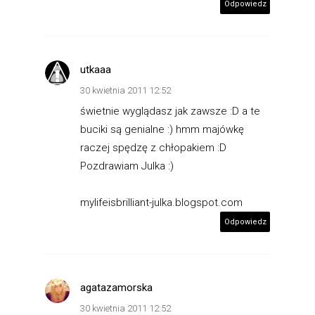
Odpowiedz
utkaaa
30 kwietnia 2011 12:52
świetnie wyglądasz jak zawsze :D a te
buciki są genialne :) hmm majówkę
raczej spędzę z chłopakiem :D
Pozdrawiam Julka :)
mylifeisbrilliant-julka.blogspot.com
Odpowiedz
agatazamorska
30 kwietnia 2011 12:52