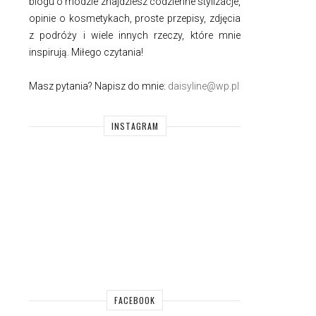
blogu o modzie znajdziesz codzienne stylizacje,
opinie o kosmetykach, proste przepisy, zdjęcia
z podróży i wiele innych rzeczy, które mnie
inspirują. Miłego czytania!
Masz pytania? Napisz do mnie:
daisyline@wp.pl
INSTAGRAM
FACEBOOK