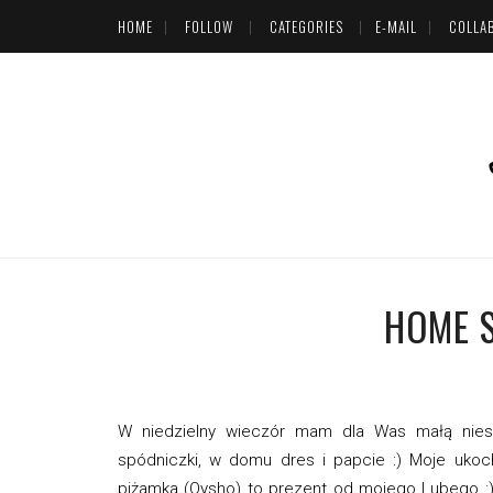
HOME
FOLLOW
CATEGORIES
E-MAIL
COLLA
HOME S
W niedzielny wieczór mam dla Was małą nies
spódniczki, w domu dres i papcie :) Moje ukoc
piżamka (Oysho) to prezent od mojego Lubego :) M