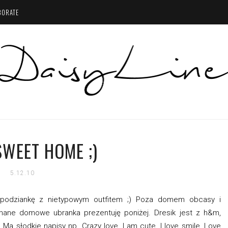
BORATE
WEET HOME ;)
5.12.10
podziankę z nietypowym outfitem ;) Poza domem obcasy i
hane domowe ubranka prezentuję poniżej. Dresik jest z h&m,
a słodkie napisy np. Crazy love, I am cute, I love smile, Love